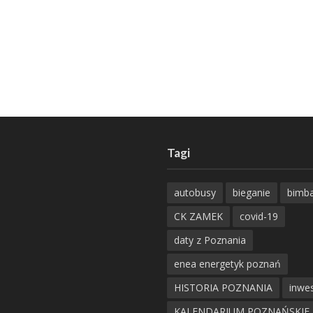
Tagi
autobusy
bieganie
bimb
CK ZAMEK
covid-19
daty z Poznania
enea energetyk poznań
HISTORIA POZNANIA
inwes
KALENDARIUM POZNAŃSKIE