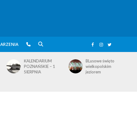
ARZENIA
KALENDARIUM
BLusowe święto nad
POZNAŃSKIE – 1
wielkopolskim
SIERPNIA
jeziorem