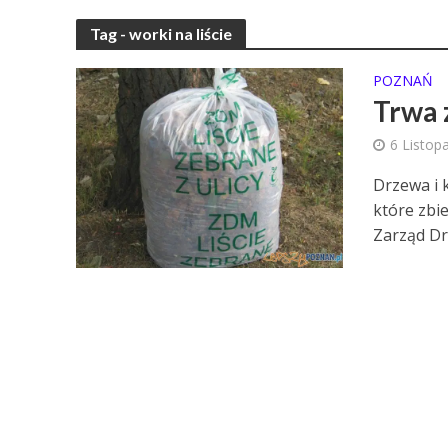
Tag - worki na liście
POZNAŃ
Trwa z
6 Listop
Drzewa i k
które zbi
Zarząd Dró