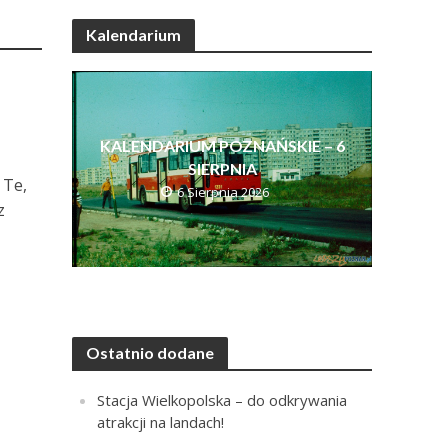
Kalendarium
KALENDARIUM POZNAŃSKIE – 6
SIERPNIA
 Te,
6 Sierpnia 2026
z
Ostatnio dodane
Stacja Wielkopolska – do odkrywania
atrakcji na landach!