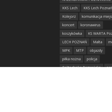
KKS Lech
KKS Lech Pozna
Kolejorz
komunikacja miej
koncert
koronawirus
koszykówka
KS WARTA Po
LECH POZNAŃ
Malta
m
MPK
MTP
objazdy
piłka nożna
policja
Politechnika Poznańska
po
remont
siatkówka
siatkówka kobiet
straż mie
Straż Pożarna
szkieły
tr
tramwaje
UAM
utrudnie
warta poznań
waterpolo