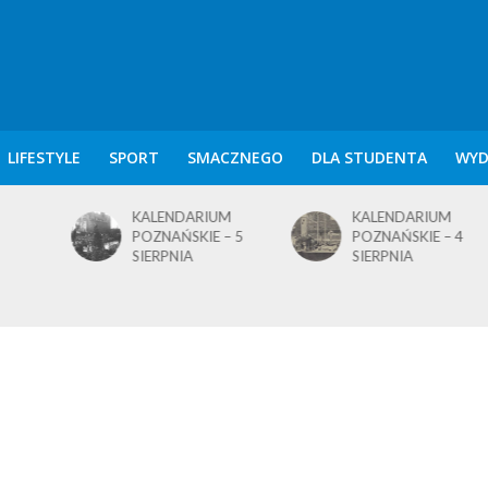
LIFESTYLE
SPORT
SMACZNEGO
DLA STUDENTA
WYD
KALENDARIUM
KALENDARIUM
POZNAŃSKIE – 5
POZNAŃSKIE – 4
SIERPNIA
SIERPNIA