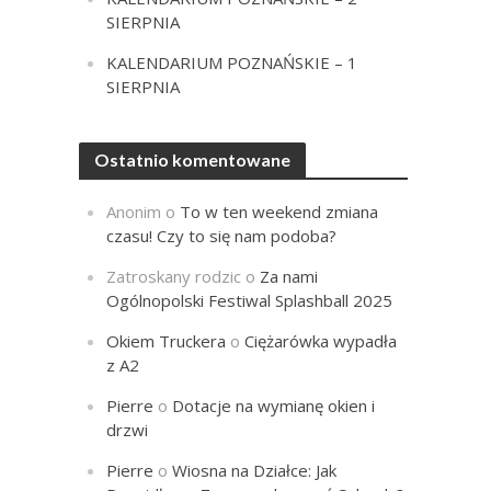
SIERPNIA
KALENDARIUM POZNAŃSKIE – 1
SIERPNIA
Ostatnio komentowane
Anonim
o
To w ten weekend zmiana
czasu! Czy to się nam podoba?
Zatroskany rodzic
o
Za nami
Ogólnopolski Festiwal Splashball 2025
Okiem Truckera
o
Ciężarówka wypadła
z A2
Pierre
o
Dotacje na wymianę okien i
drzwi
Pierre
o
Wiosna na Działce: Jak