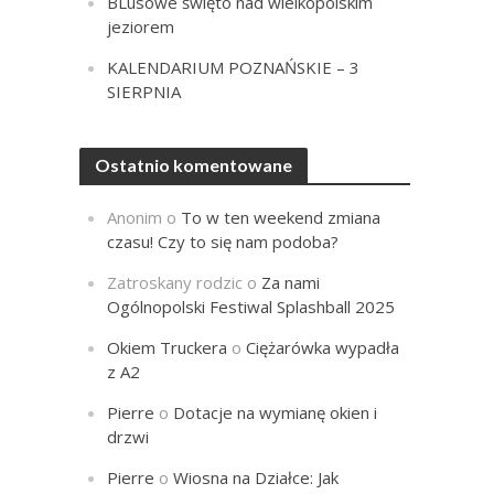
BLusowe święto nad wielkopolskim
jeziorem
KALENDARIUM POZNAŃSKIE – 3
SIERPNIA
Ostatnio komentowane
Anonim
o
To w ten weekend zmiana
czasu! Czy to się nam podoba?
Zatroskany rodzic
o
Za nami
Ogólnopolski Festiwal Splashball 2025
Okiem Truckera
o
Ciężarówka wypadła
z A2
Pierre
o
Dotacje na wymianę okien i
drzwi
Pierre
o
Wiosna na Działce: Jak