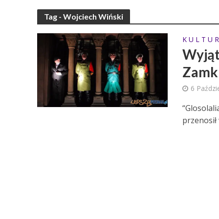
Tag - Wojciech Wiński
K U L T U R
Wyjąt
Zamk
6 Paździ
“Glosolal
przenosił 