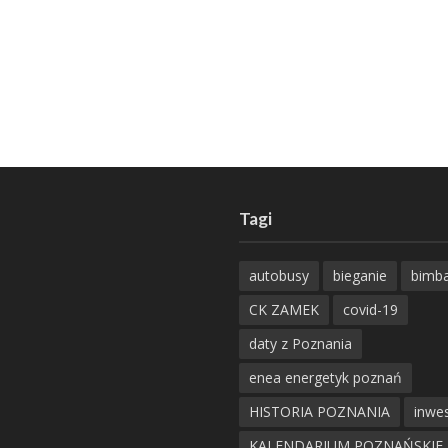
Tagi
autobusy
bieganie
bimb
CK ZAMEK
covid-19
daty z Poznania
enea energetyk poznań
HISTORIA POZNANIA
inwes
KALENDARIUM POZNAŃSKIE