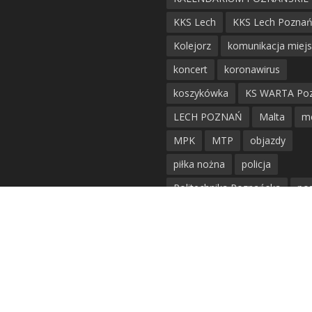
KKS Lech
KKS Lech Pozna
Kolejorz
komunikacja miej
koncert
koronawirus
koszykówka
KS WARTA Po
LECH POZNAŃ
Malta
m
MPK
MTP
objazdy
piłka nożna
policja
Politechnika Poznańska
po
remont
siatkówka
siatkówka kobiet
straż mie
Straż Pożarna
szkieły
tr
tramwaje
UAM
utrudnie
warta poznań
waterpolo