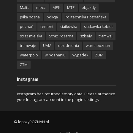
Malta
mecz
MPK
MTP
objazdy
piłka nożna
policja
Politechnika Poznańska
poznań
remont
siatkówka
siatkówka kobiet
straż miejska
Straż Pożarna
szkieły
tramwaj
tramwaje
UAM
utrudnienia
warta poznań
waterpolo
w poznaniu
wypadek
ZDM
ZTM
Instagram
Instagram has returned empty data. Please authorize
your Instagram account in the
plugin settings
.
© lepszyPOZNAN.pl