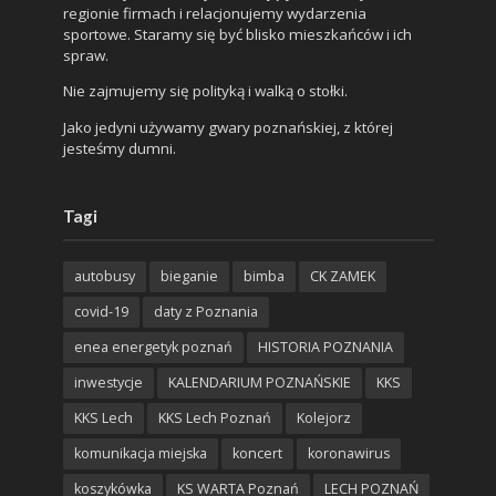
regionie firmach i relacjonujemy wydarzenia
sportowe. Staramy się być blisko mieszkańców i ich
spraw.
Nie zajmujemy się polityką i walką o stołki.
Jako jedyni używamy gwary poznańskiej, z której
jesteśmy dumni.
Tagi
autobusy
bieganie
bimba
CK ZAMEK
covid-19
daty z Poznania
enea energetyk poznań
HISTORIA POZNANIA
inwestycje
KALENDARIUM POZNAŃSKIE
KKS
KKS Lech
KKS Lech Poznań
Kolejorz
komunikacja miejska
koncert
koronawirus
koszykówka
KS WARTA Poznań
LECH POZNAŃ