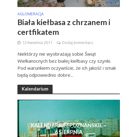
AGLOMERACJA
Biała kiełbasa z chrzanem i
certfikatem
13 Kwietnia 2011
Dodaj komentarz
Niektórzy nie wyobrażają sobie Świąt
Wielkanocnych bez białej kiełbasy czy szynki.
Pod warunkiem oczywiście, że ich jakość i smak
będą odpowiednio dobre...
Kalendarium
KALENDARIUM POZNAŃSKIE –
6 SIERPNIA