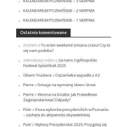
KALENDARIUM POZNAŃSKIE – 3 SIERPNIA
KALENDARIUM POZNAŃSKIE – 2 SIERPNIA
KALENDARIUM POZNAŃSKIE – 1 SIERPNIA
Ostatnio komentowane
Anonim
o
To w ten weekend zmiana czasu! Czy to
się nam podoba?
Zatroskany rodzic
o
Za nami Ogólnopolski
Festiwal Splashball 2025
Okiem Truckera
o
Ciężarówka wypadła z A2
Pierre
o
Dotacje na wymianę okien i drzwi
Pierre
o
Wiosna na Działce: Jak Prawidłowo
Zagospodarować Odpady?
Piotr
o
II tura wyborów prezydenckich w Poznaniu
– zachęta do aktywności obywatelskiej
Piotr
o
Wybory Prezydenckie 2025: Przygotuj się