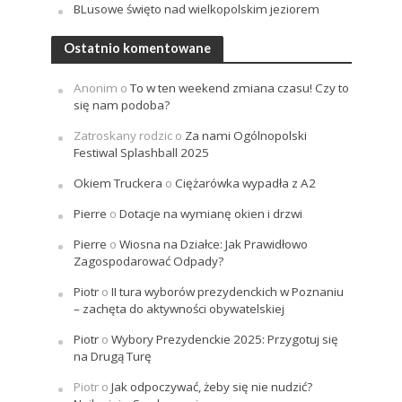
BLusowe święto nad wielkopolskim jeziorem
Ostatnio komentowane
Anonim
o
To w ten weekend zmiana czasu! Czy to
się nam podoba?
Zatroskany rodzic
o
Za nami Ogólnopolski
Festiwal Splashball 2025
Okiem Truckera
o
Ciężarówka wypadła z A2
Pierre
o
Dotacje na wymianę okien i drzwi
Pierre
o
Wiosna na Działce: Jak Prawidłowo
Zagospodarować Odpady?
Piotr
o
II tura wyborów prezydenckich w Poznaniu
– zachęta do aktywności obywatelskiej
Piotr
o
Wybory Prezydenckie 2025: Przygotuj się
na Drugą Turę
Piotr
o
Jak odpoczywać, żeby się nie nudzić?