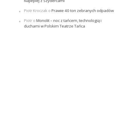
Najlepiej z Szydercami
Piotr Kroczak
o
Prawie 40 ton zebranych odpadów
Piotr
o
Monolit – noc z tańcem, technologią i
duchami w Polskim Teatrze Tańca