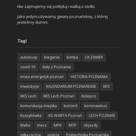
Nie zajmujemy się polityką i walką o stołki.
Jako jedyni używamy gwary poznańskiej, z której
jesteśmy dumni.
Tagi
autobusy
bieganie
bimba
CK ZAMEK
covid-19
daty z Poznania
enea energetyk poznań
HISTORIA POZNANIA
inwestycje
KALENDARIUM POZNAŃSKIE
KKS
KKS Lech
KKS Lech Poznań
Kolejorz
komunikacja miejska
koncert
koronawirus
koszykówka
KS WARTA Poznań
LECH POZNAŃ
Malta
mecz
MPK
MTP
objazdy
piłka nożna
policja
Politechnika Poznańska