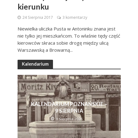
kierunku
24 Sierpnia 2017
3 komentarzy
Niewielka uliczka Pusta w Antoninku znana jest
nie tylko jej mieszkańcom. To właśnie tędy część
kierowców skraca sobie drogę między ulicą
Warszawską a Browarną...
Kalendarium
KALENDARIUM POZNAŃSKIE –
9 SIERPNIA
9 Sierpnia 2026