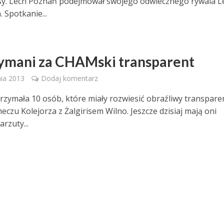
sy. Lech Poznań podejmował swojego odwiecznego rywala L
 Spotkanie...
ymani za CHAMski transparent
nia 2013
Dodaj komentarz
atrzymała 10 osób, które miały rozwiesić obraźliwy transpare
czu Kolejorza z Żalgirisem Wilno. Jeszcze dzisiaj mają oni
arzuty...