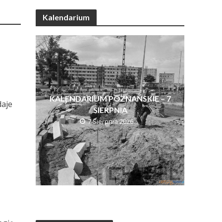
Kalendarium
KALENDARIUM POZNAŃSKIE – 7
daje
SIERPNIA
7 Sierpnia 2026