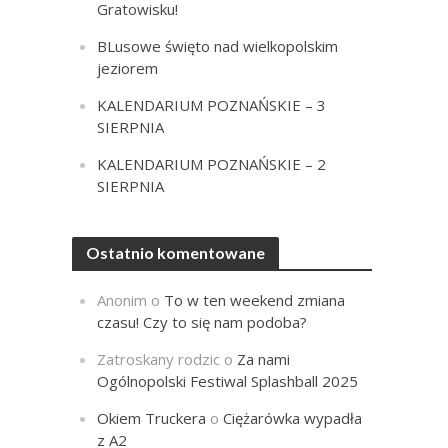
Gratowisku!
BLusowe święto nad wielkopolskim
jeziorem
KALENDARIUM POZNAŃSKIE – 3
SIERPNIA
KALENDARIUM POZNAŃSKIE – 2
SIERPNIA
Ostatnio komentowane
Anonim
o
To w ten weekend zmiana
czasu! Czy to się nam podoba?
Zatroskany rodzic
o
Za nami
Ogólnopolski Festiwal Splashball 2025
Okiem Truckera
o
Ciężarówka wypadła
z A2