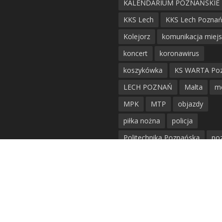
KALENDARIUM POZNAŃSKIE
KKS Lech
KKS Lech Pozna
Kolejorz
komunikacja miej
koncert
koronawirus
koszykówka
KS WARTA Po
LECH POZNAŃ
Malta
m
MPK
MTP
objazdy
piłka nożna
policja
Politechnika Poznańska
po
remont
siatkówka
siatkówka kobiet
straż mie
Straż Pożarna
szkieły
tr
tramwaje
UAM
utrudnie
warta poznań
waterpolo