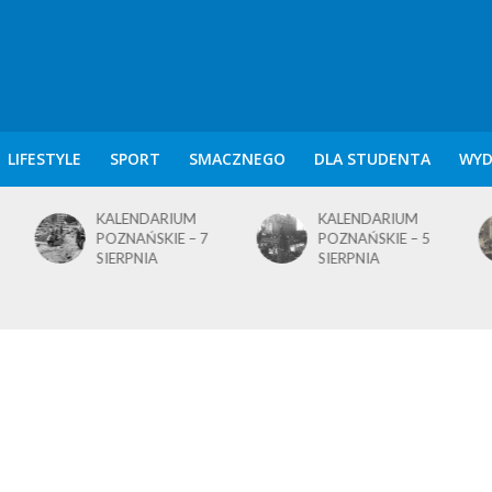
LIFESTYLE
SPORT
SMACZNEGO
DLA STUDENTA
WYD
KALENDARIUM
KALENDARIUM
POZNAŃSKIE – 7
POZNAŃSKIE – 5
SIERPNIA
SIERPNIA