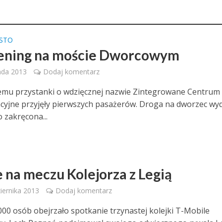
ASTO
ening na moście Dworcowym
ada 2013
Dodaj komentarz
emu przystanki o wdzięcznej nazwie Zintegrowane Centrum
yjne przyjęły pierwszych pasażerów. Droga na dworzec wy
o zakręcona...
e na meczu Kolejorza z Legią
iernika 2013
Dodaj komentarz
00 osób obejrzało spotkanie trzynastej kolejki T-Mobile