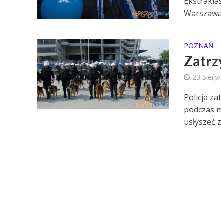
Ekstrakla
Warszawa.
POZNAŃ
Zatrz
23 Sierp
Policja z
podczas me
usłyszeć z