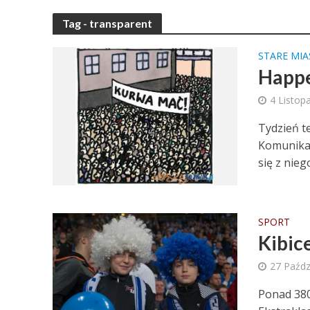
Tag - transparent
STARE MI
Happ
4 Listop
Tydzień t
Komunikac
się z nieg
SPORT
Kibic
27 Paźdz
Ponad 380