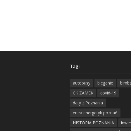
Tagi
autobusy
bieganie
bimb
CK ZAMEK
covid-19
daty z Poznania
enea energetyk poznań
HISTORIA POZNANIA
inwes