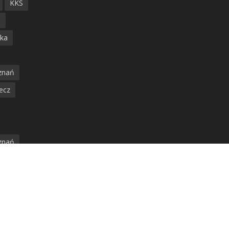
KKS
ń
ska
znań
ecz
znań
jska
amwaj
nia