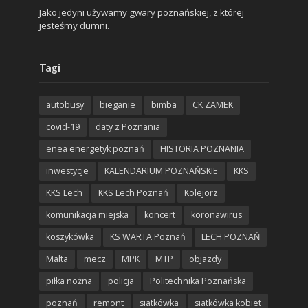
Jako jedyni używamy gwary poznańskiej, z której
jesteśmy dumni.
Tagi
autobusy
bieganie
bimba
CK ZAMEK
covid-19
daty z Poznania
enea energetyk poznań
HISTORIA POZNANIA
inwestycje
KALENDARIUM POZNAŃSKIE
KKS
KKS Lech
KKS Lech Poznań
Kolejorz
komunikacja miejska
koncert
koronawirus
koszykówka
KS WARTA Poznań
LECH POZNAŃ
Malta
mecz
MPK
MTP
objazdy
piłka nożna
policja
Politechnika Poznańska
poznań
remont
siatkówka
siatkówka kobiet