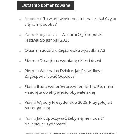
Ostatnio komentowane
Anonim
o
To w ten weekend zmiana czasu! Czy to
się nam podoba?
Zatroskany rodzic
o
Za nami Ogólnopolski
Festiwal Splashball 2025
Okiem Truckera
o
Ciężarówka wypadła z A2
Pierre
o
Dotacje na wymianę okien i drzwi
Pierre
o
Wiosna na Działce: Jak Prawidłowo
Zagospodarować Odpady?
Piotr
o
II tura wyborów prezydenckich w Poznaniu
– zachęta do aktywności obywatelskiej
Piotr
o
Wybory Prezydenckie 2025: Przygotuj się
na Drugą Turę
Piotr
o
Jak odpoczywać, żeby się nie nudzić?
Najlepiej z Szydercami