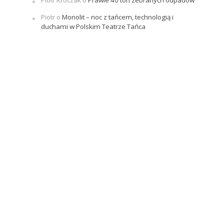
Piotr Kroczak
o
Prawie 40 ton zebranych odpadów
Piotr
o
Monolit – noc z tańcem, technologią i
duchami w Polskim Teatrze Tańca