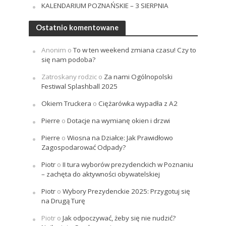
KALENDARIUM POZNAŃSKIE – 3 SIERPNIA
Ostatnio komentowane
Anonim
o
To w ten weekend zmiana czasu! Czy to
się nam podoba?
Zatroskany rodzic
o
Za nami Ogólnopolski
Festiwal Splashball 2025
Okiem Truckera
o
Ciężarówka wypadła z A2
Pierre
o
Dotacje na wymianę okien i drzwi
Pierre
o
Wiosna na Działce: Jak Prawidłowo
Zagospodarować Odpady?
Piotr
o
II tura wyborów prezydenckich w Poznaniu
– zachęta do aktywności obywatelskiej
Piotr
o
Wybory Prezydenckie 2025: Przygotuj się
na Drugą Turę
Piotr
o
Jak odpoczywać, żeby się nie nudzić?