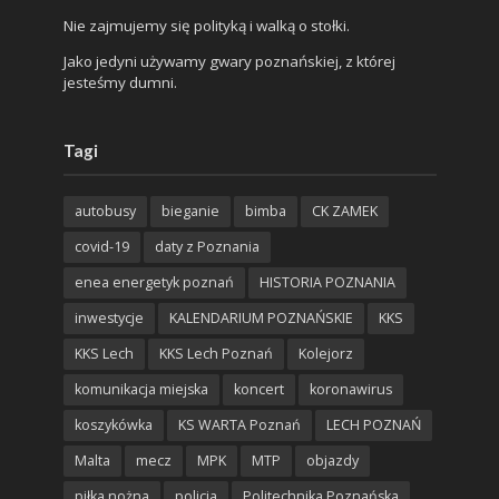
Nie zajmujemy się polityką i walką o stołki.
Jako jedyni używamy gwary poznańskiej, z której
jesteśmy dumni.
Tagi
autobusy
bieganie
bimba
CK ZAMEK
covid-19
daty z Poznania
enea energetyk poznań
HISTORIA POZNANIA
inwestycje
KALENDARIUM POZNAŃSKIE
KKS
KKS Lech
KKS Lech Poznań
Kolejorz
komunikacja miejska
koncert
koronawirus
koszykówka
KS WARTA Poznań
LECH POZNAŃ
Malta
mecz
MPK
MTP
objazdy
piłka nożna
policja
Politechnika Poznańska