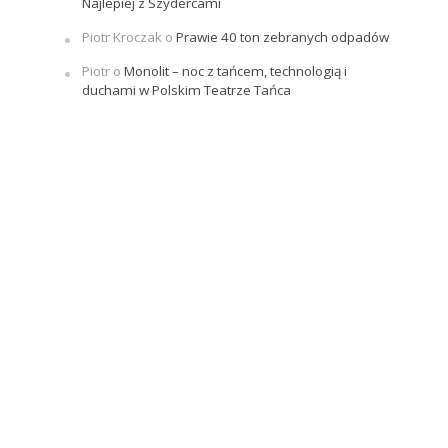
Najlepiej z Szydercami
Piotr Kroczak
o
Prawie 40 ton zebranych odpadów
Piotr
o
Monolit – noc z tańcem, technologią i
duchami w Polskim Teatrze Tańca