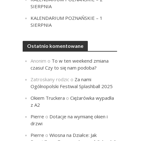
SIERPNIA
KALENDARIUM POZNAŃSKIE – 1
SIERPNIA
Ostatnio komentowane
Anonim
o
To w ten weekend zmiana
czasu! Czy to się nam podoba?
Zatroskany rodzic
o
Za nami
Ogólnopolski Festiwal Splashball 2025
Okiem Truckera
o
Ciężarówka wypadła
z A2
Pierre
o
Dotacje na wymianę okien i
drzwi
Pierre
o
Wiosna na Działce: Jak