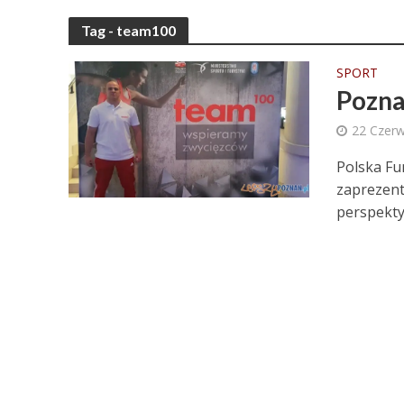
Tag - team100
SPORT
Pozna
22 Czer
Polska Fu
zaprezent
perspekty