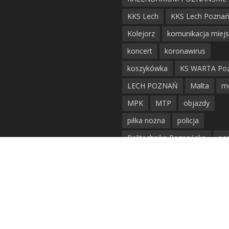
KKS Lech
KKS Lech Pozna
Kolejorz
komunikacja miej
koncert
koronawirus
koszykówka
KS WARTA Po
LECH POZNAŃ
Malta
m
MPK
MTP
objazdy
piłka nożna
policja
Politechnika Poznańska
po
remont
siatkówka
siatkówka kobiet
straż mie
Straż Pożarna
szkieły
tr
tramwaje
UAM
utrudnie
warta poznań
waterpolo