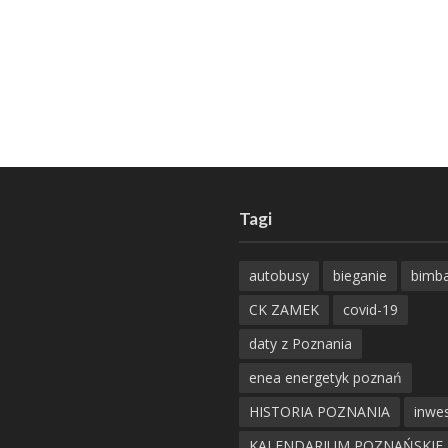
Tagi
autobusy
bieganie
bimb
CK ZAMEK
covid-19
daty z Poznania
enea energetyk poznań
HISTORIA POZNANIA
inwes
KALENDARIUM POZNAŃSKIE