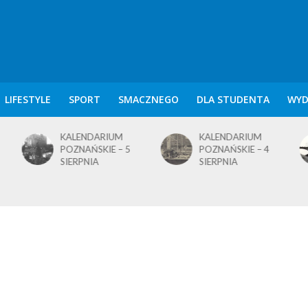
LIFESTYLE
SPORT
SMACZNEGO
DLA STUDENTA
WYD
KALENDARIUM
KALENDARIUM
POZNAŃSKIE – 5
POZNAŃSKIE – 4
SIERPNIA
SIERPNIA