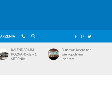
ARZENIA
KALENDARIUM
BLusowe święto nad
POZNAŃSKIE – 1
wielkopolskim
SIERPNIA
jeziorem