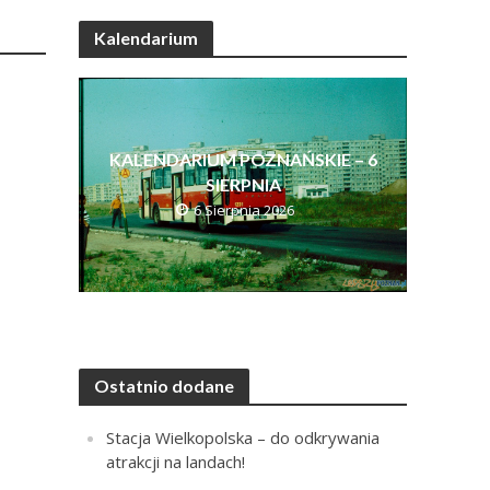
Kalendarium
KALENDARIUM POZNAŃSKIE – 6
SIERPNIA
6 Sierpnia 2026
Ostatnio dodane
Stacja Wielkopolska – do odkrywania
atrakcji na landach!