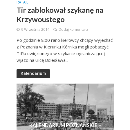
RATAJE
Tir zablokował szykanę na
Krzywoustego
9 Września 2014
Dodaj komentarz
Po godzinie 8:00 rano kierowcy chcący wyjechać
z Poznania w Kierunku Kórnika mogli zobaczyć
TIRa uwięzionego w szykanie ograniczającej
wjazd na ulicę Bolesława...
Kalendarium
KALENDARIUM POZNAŃSKIE –