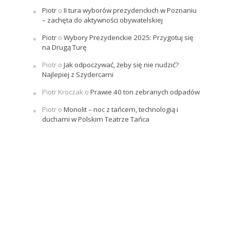
Piotr
o
II tura wyborów prezydenckich w Poznaniu
– zachęta do aktywności obywatelskiej
Piotr
o
Wybory Prezydenckie 2025: Przygotuj się
na Drugą Turę
Piotr
o
Jak odpoczywać, żeby się nie nudzić?
Najlepiej z Szydercami
Piotr Kroczak
o
Prawie 40 ton zebranych odpadów
Piotr
o
Monolit – noc z tańcem, technologią i
duchami w Polskim Teatrze Tańca