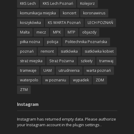
KKS Lech
KKS Lech Poznań
Kolejorz
komunikacja miejska
koncert
koronawirus
koszykówka
KS WARTA Poznań
LECH POZNAŃ
Malta
mecz
MPK
MTP
objazdy
piłka nożna
policja
Politechnika Poznańska
poznań
remont
siatkówka
siatkówka kobiet
straż miejska
Straż Pożarna
szkieły
tramwaj
tramwaje
UAM
utrudnienia
warta poznań
waterpolo
w poznaniu
wypadek
ZDM
ZTM
Instagram
Instagram has returned empty data. Please authorize
your Instagram account in the
plugin settings
.