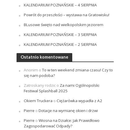
KALENDARIUM POZNAŃSKIE – 4 SIERPNIA
Powrót do przeszłości – wystawa na Gratowisku!
BLusowe święto nad wielkopolskim jeziorem
KALENDARIUM POZNAŃSKIE – 3 SIERPNIA
KALENDARIUM POZNAŃSKIE – 2 SIERPNIA
Ostatnio komentowane
Anonim
o
To w ten weekend zmiana czasu! Czy to
się nam podoba?
Zatroskany rodzic
o
Za nami Ogólnopolski
Festiwal Splashball 2025
Okiem Truckera
o
Ciężarówka wypadła z A2
Pierre
o
Dotacje na wymianę okien i drzwi
Pierre
o
Wiosna na Działce: Jak Prawidłowo
Zagospodarować Odpady?