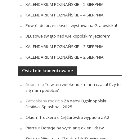
KALENDARIUM POZNAŃSKIE – 5 SIERPNIA
KALENDARIUM POZNAŃSKIE – 4 SIERPNIA
Powrót do przeszłości – wystawa na Gratowisku!
BLusowe święto nad wielkopolskim jeziorem
KALENDARIUM POZNAŃSKIE – 3 SIERPNIA
KALENDARIUM POZNAŃSKIE – 2 SIERPNIA
Ostatnio komentowane
Anonim
o
To w ten weekend zmiana czasu! Czy to
się nam podoba?
Zatroskany rodzic
o
Za nami Ogólnopolski
Festiwal Splashball 2025
Okiem Truckera
o
Ciężarówka wypadła z A2
Pierre
o
Dotacje na wymianę okien i drzwi
Pierre
o
Wiosna na Działce: Jak Prawidłowo