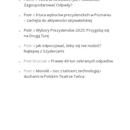
Zagospodarować Odpady?
Piotr
o
II tura wyborów prezydenckich w Poznaniu
– zachęta do aktywności obywatelskiej
Piotr
o
Wybory Prezydenckie 2025: Przygotuj się
na Drugą Turę
Piotr
o
Jak odpoczywać, żeby się nie nudzić?
Najlepiej z Szydercami
Piotr Kroczak
o
Prawie 40 ton zebranych odpadów
Piotr
o
Monolit – noc z tańcem, technologią i
duchami w Polskim Teatrze Tańca