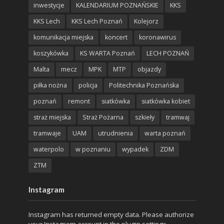
inwestycje
KALENDARIUM POZNAŃSKIE
KKS
KKS Lech
KKS Lech Poznań
Kolejorz
komunikacja miejska
koncert
koronawirus
koszykówka
KS WARTA Poznań
LECH POZNAŃ
Malta
mecz
MPK
MTP
objazdy
piłka nożna
policja
Politechnika Poznańska
poznań
remont
siatkówka
siatkówka kobiet
straż miejska
Straż Pożarna
szkieły
tramwaj
tramwaje
UAM
utrudnienia
warta poznań
waterpolo
w poznaniu
wypadek
ZDM
ZTM
Instagram
Instagram has returned empty data. Please authorize
your Instagram account in the
plugin settings
.