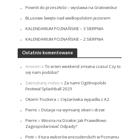
Powrót do przeszłości – wystawa na Gratowisku!
BLusowe święto nad wielkopolskim jeziorem
KALENDARIUM POZNAŃSKIE – 3 SIERPNIA
KALENDARIUM POZNAŃSKIE – 2 SIERPNIA
Ostatnio komentowane
Anonim
o
To w ten weekend zmiana czasu! Czy to
się nam podoba?
Zatroskany rodzic
o
Za nami Ogólnopolski
Festiwal Splashball 2025
Okiem Truckera
o
Ciężarówka wypadła z A2
Pierre
o
Dotacje na wymianę okien i drzwi
Pierre
o
Wiosna na Działce: Jak Prawidłowo
Zagospodarować Odpady?
Piotr
o
II tura wyborów prezydenckich w Poznaniu