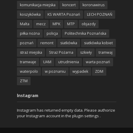
komunikacja miejska
koncert
koronawirus
koszykówka
KS WARTA Poznań
LECH POZNAŃ
Malta
mecz
MPK
MTP
objazdy
piłka nożna
policja
Politechnika Poznańska
poznań
remont
siatkówka
siatkówka kobiet
straż miejska
Straż Pożarna
szkieły
tramwaj
tramwaje
UAM
utrudnienia
warta poznań
waterpolo
w poznaniu
wypadek
ZDM
ZTM
Instagram
Instagram has returned empty data. Please authorize
your Instagram account in the
plugin settings
.