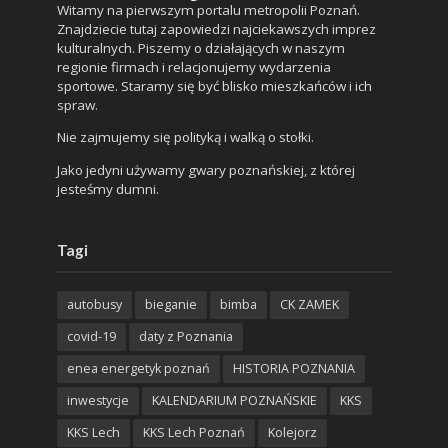
Witamy na pierwszym portalu metropolii Poznań.
Znajdziecie tutaj zapowiedzi najciekawszych imprez
kulturalnych. Piszemy o działających w naszym
regionie firmach i relacjonujemy wydarzenia
sportowe. Staramy się być blisko mieszkańców i ich
spraw.
Nie zajmujemy się polityką i walką o stołki.
Jako jedyni używamy gwary poznańskiej, z której
jesteśmy dumni.
Tagi
autobusy
bieganie
bimba
CK ZAMEK
covid-19
daty z Poznania
enea energetyk poznań
HISTORIA POZNANIA
inwestycje
KALENDARIUM POZNAŃSKIE
KKS
KKS Lech
KKS Lech Poznań
Kolejorz