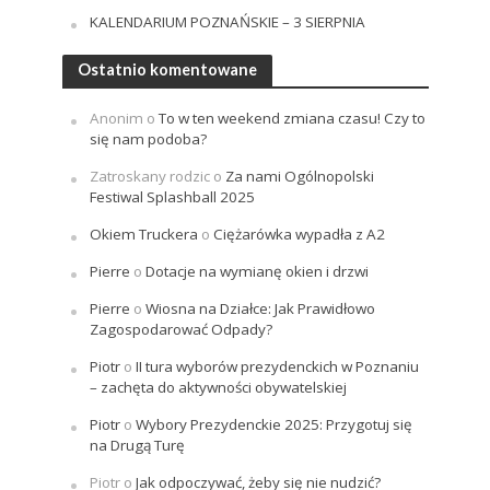
KALENDARIUM POZNAŃSKIE – 3 SIERPNIA
Ostatnio komentowane
Anonim
o
To w ten weekend zmiana czasu! Czy to
się nam podoba?
Zatroskany rodzic
o
Za nami Ogólnopolski
Festiwal Splashball 2025
Okiem Truckera
o
Ciężarówka wypadła z A2
Pierre
o
Dotacje na wymianę okien i drzwi
Pierre
o
Wiosna na Działce: Jak Prawidłowo
Zagospodarować Odpady?
Piotr
o
II tura wyborów prezydenckich w Poznaniu
– zachęta do aktywności obywatelskiej
Piotr
o
Wybory Prezydenckie 2025: Przygotuj się
na Drugą Turę
Piotr
o
Jak odpoczywać, żeby się nie nudzić?