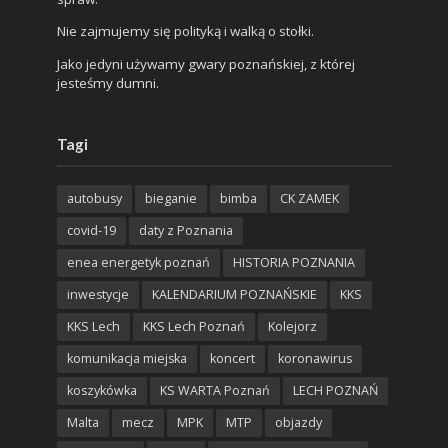
Nie zajmujemy się polityką i walką o stołki.
Jako jedyni używamy gwary poznańskiej, z której
jesteśmy dumni.
Tagi
autobusy
bieganie
bimba
CK ZAMEK
covid-19
daty z Poznania
enea energetyk poznań
HISTORIA POZNANIA
inwestycje
KALENDARIUM POZNAŃSKIE
KKS
KKS Lech
KKS Lech Poznań
Kolejorz
komunikacja miejska
koncert
koronawirus
koszykówka
KS WARTA Poznań
LECH POZNAŃ
Malta
mecz
MPK
MTP
objazdy