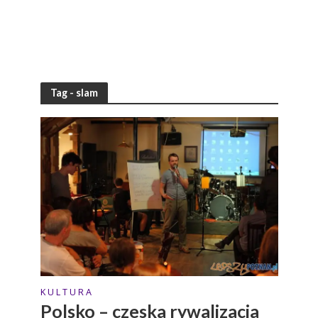
Tag - slam
K U L T U R A
Polsko – czeska rywalizacja