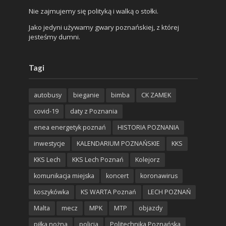
Nie zajmujemy się polityką i walką o stołki.
Jako jedyni używamy gwary poznańskiej, z której
jesteśmy dumni.
Tagi
autobusy
bieganie
bimba
CK ZAMEK
covid-19
daty z Poznania
enea energetyk poznań
HISTORIA POZNANIA
inwestycje
KALENDARIUM POZNAŃSKIE
KKS
KKS Lech
KKS Lech Poznań
Kolejorz
komunikacja miejska
koncert
koronawirus
koszykówka
KS WARTA Poznań
LECH POZNAŃ
Malta
mecz
MPK
MTP
objazdy
piłka nożna
policja
Politechnika Poznańska