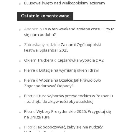
BLusowe święto nad wielkopolskim jeziorem
Ostatnio komentowane
Anonim
o
To w ten weekend zmiana czasu! Czy to
się nam podoba?
Zatroskany rodzic
o
Za nami Ogólnopolski
Festiwal Splashball 2025
Okiem Truckera
o
Ciężarówka wypadła z A2
Pierre
o
Dotacje na wymianę okien i drzwi
Pierre
o
Wiosna na Działce: Jak Prawidłowo
Zagospodarować Odpady?
Piotr
o
II tura wyborów prezydenckich w Poznaniu
– zachęta do aktywności obywatelskiej
Piotr
o
Wybory Prezydenckie 2025: Przygotuj się
na Drugą Turę
Piotr
o
Jak odpoczywać, żeby się nie nudzić?