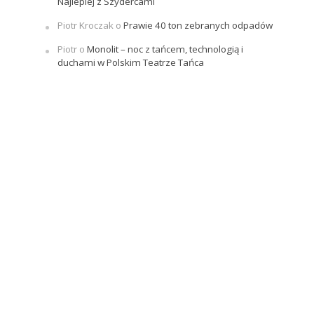
Najlepiej z Szydercami
Piotr Kroczak
o
Prawie 40 ton zebranych odpadów
Piotr
o
Monolit – noc z tańcem, technologią i
duchami w Polskim Teatrze Tańca