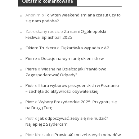
Ostatnio komentowane
Anonim
o
To w ten weekend zmiana czasu! Czy to
się nam podoba?
Zatroskany rodzic
o
Za nami Ogólnopolski
Festiwal Splashball 2025
Okiem Truckera
o
Ciężarówka wypadła z A2
Pierre
o
Dotacje na wymianę okien i drzwi
Pierre
o
Wiosna na Działce: Jak Prawidłowo
Zagospodarować Odpady?
Piotr
o
II tura wyborów prezydenckich w Poznaniu
– zachęta do aktywności obywatelskiej
Piotr
o
Wybory Prezydenckie 2025: Przygotuj się
na Drugą Turę
Piotr
o
Jak odpoczywać, żeby się nie nudzić?
Najlepiej z Szydercami
Piotr Kroczak
o
Prawie 40 ton zebranych odpadów