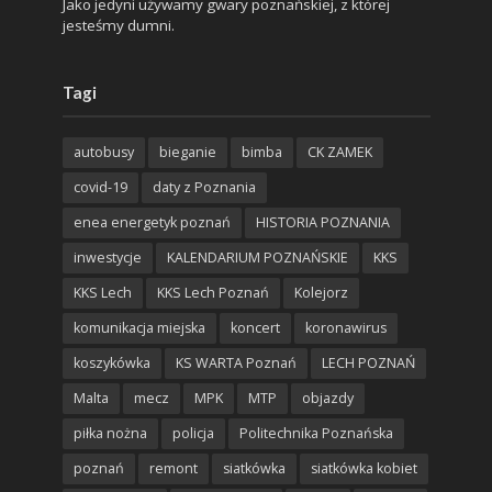
Jako jedyni używamy gwary poznańskiej, z której
jesteśmy dumni.
Tagi
autobusy
bieganie
bimba
CK ZAMEK
covid-19
daty z Poznania
enea energetyk poznań
HISTORIA POZNANIA
inwestycje
KALENDARIUM POZNAŃSKIE
KKS
KKS Lech
KKS Lech Poznań
Kolejorz
komunikacja miejska
koncert
koronawirus
koszykówka
KS WARTA Poznań
LECH POZNAŃ
Malta
mecz
MPK
MTP
objazdy
piłka nożna
policja
Politechnika Poznańska
poznań
remont
siatkówka
siatkówka kobiet