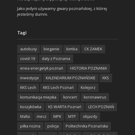
Jako jedyni używamy gwary poznańskiej, z której
jesteśmy dumni.
Tagi
autobusy
bieganie
bimba
CK ZAMEK
covid-19
daty z Poznania
enea energetyk poznań
HISTORIA POZNANIA
inwestycje
KALENDARIUM POZNAŃSKIE
KKS
KKS Lech
KKS Lech Poznań
Kolejorz
komunikacja miejska
koncert
koronawirus
koszykówka
KS WARTA Poznań
LECH POZNAŃ
Malta
mecz
MPK
MTP
objazdy
piłka nożna
policja
Politechnika Poznańska