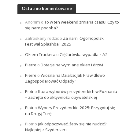
Ostatnio komentowane
Anonim
o
To w ten weekend zmiana czasu! Czy to
się nam podoba?
Zatroskany rodzic
o
Za nami Ogólnopolski
Festiwal Splashball 2025
Okiem Truckera
o
Ciężarówka wypadła z A2
Pierre
o
Dotacje na wymianę okien i drzwi
Pierre
o
Wiosna na Działce: Jak Prawidłowo
Zagospodarować Odpady?
Piotr
o
II tura wyborów prezydenckich w Poznaniu
– zachęta do aktywności obywatelskiej
Piotr
o
Wybory Prezydenckie 2025: Przygotuj się
na Drugą Turę
Piotr
o
Jak odpoczywać, żeby się nie nudzić?
Najlepiej z Szydercami