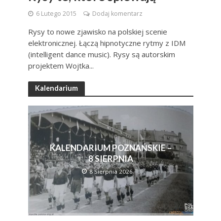
6 Lutego 2015
Dodaj komentarz
Rysy to nowe zjawisko na polskiej scenie
elektronicznej. Łączą hipnotyczne rytmy z IDM
(intelligent dance music). Rysy są autorskim
projektem Wojtka...
Kalendarium
KALENDARIUM POZNAŃSKIE –
8 SIERPNIA
8 Sierpnia 2026