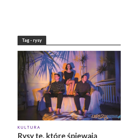
Tag - rysy
K U L T U R A
Rysy te, które śpiewają