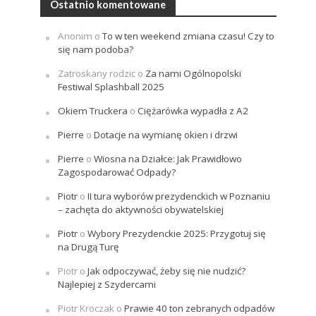
Ostatnio komentowane
Anonim
o
To w ten weekend zmiana czasu! Czy to
się nam podoba?
Zatroskany rodzic
o
Za nami Ogólnopolski
Festiwal Splashball 2025
Okiem Truckera
o
Ciężarówka wypadła z A2
Pierre
o
Dotacje na wymianę okien i drzwi
Pierre
o
Wiosna na Działce: Jak Prawidłowo
Zagospodarować Odpady?
Piotr
o
II tura wyborów prezydenckich w Poznaniu
– zachęta do aktywności obywatelskiej
Piotr
o
Wybory Prezydenckie 2025: Przygotuj się
na Drugą Turę
Piotr
o
Jak odpoczywać, żeby się nie nudzić?
Najlepiej z Szydercami
Piotr Kroczak
o
Prawie 40 ton zebranych odpadów