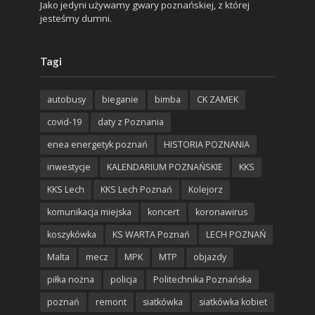
Jako jedyni używamy gwary poznańskiej, z której
jesteśmy dumni.
Tagi
autobusy
bieganie
bimba
CK ZAMEK
covid-19
daty z Poznania
enea energetyk poznań
HISTORIA POZNANIA
inwestycje
KALENDARIUM POZNAŃSKIE
KKS
KKS Lech
KKS Lech Poznań
Kolejorz
komunikacja miejska
koncert
koronawirus
koszykówka
KS WARTA Poznań
LECH POZNAŃ
Malta
mecz
MPK
MTP
objazdy
piłka nożna
policja
Politechnika Poznańska
poznań
remont
siatkówka
siatkówka kobiet