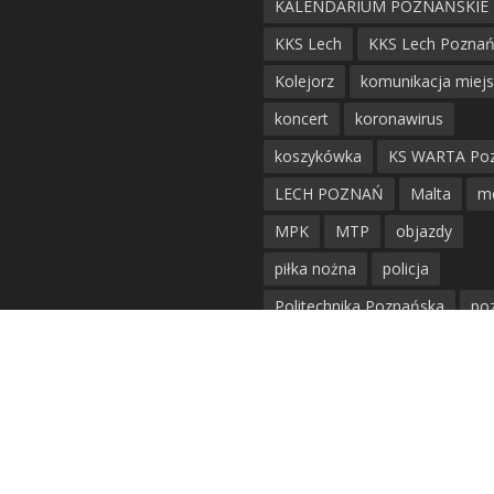
KALENDARIUM POZNAŃSKIE
KKS Lech
KKS Lech Pozna
Kolejorz
komunikacja miej
koncert
koronawirus
koszykówka
KS WARTA Po
LECH POZNAŃ
Malta
m
MPK
MTP
objazdy
piłka nożna
policja
Politechnika Poznańska
po
remont
siatkówka
siatkówka kobiet
straż mie
Straż Pożarna
szkieły
tr
tramwaje
UAM
utrudnie
warta poznań
waterpolo