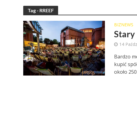
Tag - RREEF
BIZNEWS
Stary
14 Paźdz
Bardzo mo
kupić spó
około 250.