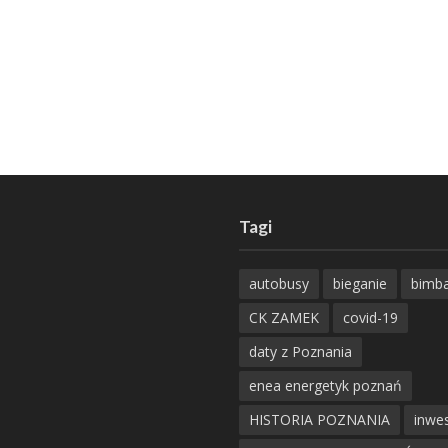
Tagi
autobusy
bieganie
bimb
CK ZAMEK
covid-19
daty z Poznania
enea energetyk poznań
HISTORIA POZNANIA
inwes