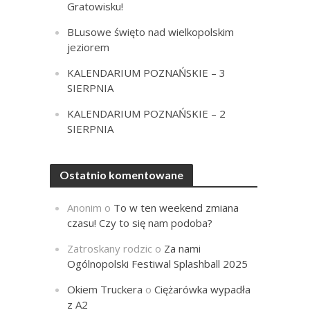
Gratowisku!
BLusowe święto nad wielkopolskim
jeziorem
KALENDARIUM POZNAŃSKIE – 3
SIERPNIA
KALENDARIUM POZNAŃSKIE – 2
SIERPNIA
Ostatnio komentowane
Anonim
o
To w ten weekend zmiana
czasu! Czy to się nam podoba?
Zatroskany rodzic
o
Za nami
Ogólnopolski Festiwal Splashball 2025
Okiem Truckera
o
Ciężarówka wypadła
z A2