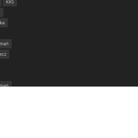
KKS
ń
ska
znań
ecz
znań
jska
amwaj
nia