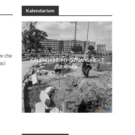
Kalendarium
we che
KALENDARIUM POZNAŃSKIE – 7
aci
SIERPNIA
7 Sierpnia 2026