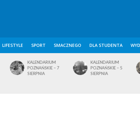
LIFESTYLE
SPORT
SMACZNEGO
DLA STUDENTA
WYD
KALENDARIUM
KALENDARIUM
POZNAŃSKIE – 7
POZNAŃSKIE – 5
SIERPNIA
SIERPNIA