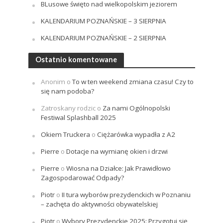
BLusowe święto nad wielkopolskim jeziorem
KALENDARIUM POZNAŃSKIE – 3 SIERPNIA
KALENDARIUM POZNAŃSKIE – 2 SIERPNIA
Ostatnio komentowane
Anonim
o
To w ten weekend zmiana czasu! Czy to
się nam podoba?
Zatroskany rodzic
o
Za nami Ogólnopolski
Festiwal Splashball 2025
Okiem Truckera
o
Ciężarówka wypadła z A2
Pierre
o
Dotacje na wymianę okien i drzwi
Pierre
o
Wiosna na Działce: Jak Prawidłowo
Zagospodarować Odpady?
Piotr
o
II tura wyborów prezydenckich w Poznaniu
– zachęta do aktywności obywatelskiej
Piotr
o
Wybory Prezydenckie 2025: Przygotuj się