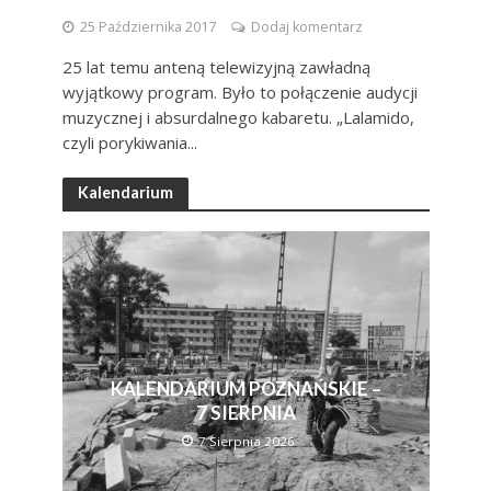
25 Października 2017
Dodaj komentarz
25 lat temu anteną telewizyjną zawładną
wyjątkowy program. Było to połączenie audycji
muzycznej i absurdalnego kabaretu. „Lalamido,
czyli porykiwania...
Kalendarium
KALENDARIUM POZNAŃSKIE –
7 SIERPNIA
7 Sierpnia 2026