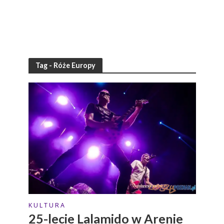
Tag - Róże Europy
K U L T U R A
25-lecie Lalamido w Arenie