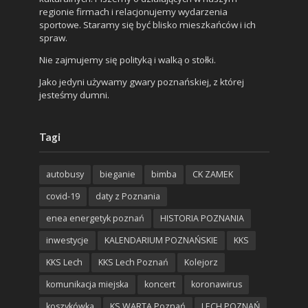
regionie firmach i relacjonujemy wydarzenia
sportowe. Staramy się być blisko mieszkańców i ich
spraw.
Nie zajmujemy się polityką i walką o stołki.
Jako jedyni używamy gwary poznańskiej, z której
jesteśmy dumni.
Tagi
autobusy
bieganie
bimba
CK ZAMEK
covid-19
daty z Poznania
enea energetyk poznań
HISTORIA POZNANIA
inwestycje
KALENDARIUM POZNAŃSKIE
KKS
KKS Lech
KKS Lech Poznań
Kolejorz
komunikacja miejska
koncert
koronawirus
koszykówka
KS WARTA Poznań
LECH POZNAŃ