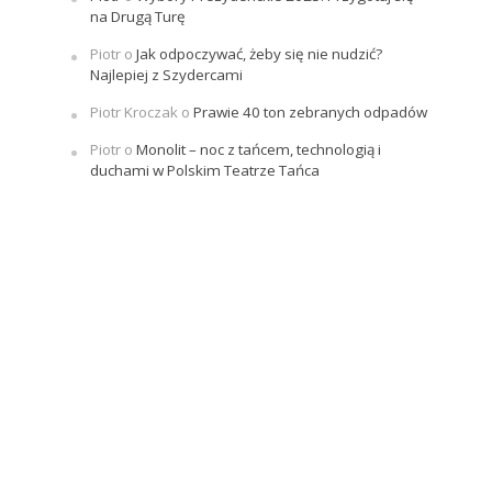
na Drugą Turę
Piotr
o
Jak odpoczywać, żeby się nie nudzić?
Najlepiej z Szydercami
Piotr Kroczak
o
Prawie 40 ton zebranych odpadów
Piotr
o
Monolit – noc z tańcem, technologią i
duchami w Polskim Teatrze Tańca