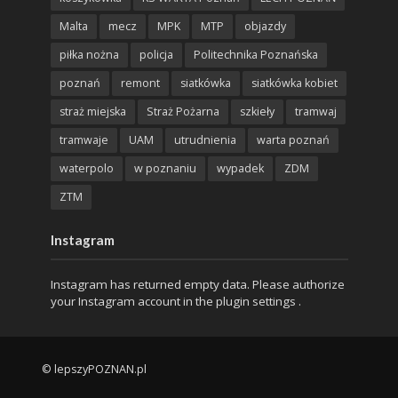
Malta
mecz
MPK
MTP
objazdy
piłka nożna
policja
Politechnika Poznańska
poznań
remont
siatkówka
siatkówka kobiet
straż miejska
Straż Pożarna
szkieły
tramwaj
tramwaje
UAM
utrudnienia
warta poznań
waterpolo
w poznaniu
wypadek
ZDM
ZTM
Instagram
Instagram has returned empty data. Please authorize
your Instagram account in the
plugin settings
.
© lepszyPOZNAN.pl