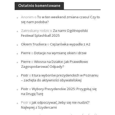
Ostatnio komentowane
Anonim
o
To w ten weekend zmiana czasu! Czy to
się nam podoba?
Zatroskany rodzic
o
Za nami Ogólnopolski
Festiwal Splashball 2025
Okiem Truckera
o
Ciężarówka wypadła z A2
Pierre
o
Dotacje na wymianę okien i drzwi
Pierre
o
Wiosna na Działce: Jak Prawidłowo
Zagospodarować Odpady?
Piotr
o
II tura wyborów prezydenckich w Poznaniu
– zachęta do aktywności obywatelskiej
Piotr
o
Wybory Prezydenckie 2025: Przygotuj się
na Drugą Turę
Piotr
o
Jak odpoczywać, żeby się nie nudzić?
Najlepiej z Szydercami