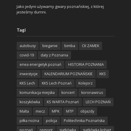
Jako jedyni używamy gwary poznańskiej, z której
jesteśmy dumni.
Tagi
autobusy
bieganie
bimba
CK ZAMEK
covid-19
daty z Poznania
enea energetyk poznań
HISTORIA POZNANIA
inwestycje
KALENDARIUM POZNAŃSKIE
KKS
KKS Lech
KKS Lech Poznań
Kolejorz
komunikacja miejska
koncert
koronawirus
koszykówka
KS WARTA Poznań
LECH POZNAŃ
Malta
mecz
MPK
MTP
objazdy
piłka nożna
policja
Politechnika Poznańska
poznań
remont
siatkówka
siatkówka kobiet