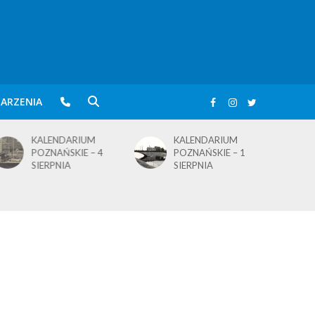
ARZENIA
IUM
KALENDARIUM
BLusowe święto na
E – 4
POZNAŃSKIE – 1
wielkopolskim
SIERPNIA
jeziorem