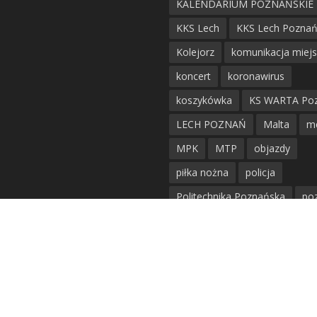
KALENDARIUM POZNAŃSKIE
KKS Lech
KKS Lech Pozna
Kolejorz
komunikacja miej
koncert
koronawirus
koszykówka
KS WARTA Po
LECH POZNAŃ
Malta
m
MPK
MTP
objazdy
piłka nożna
policja
Politechnika Poznańska
po
remont
siatkówka
siatkówka kobiet
straż mie
Straż Pożarna
szkieły
tr
tramwaje
UAM
utrudnie
warta poznań
waterpolo