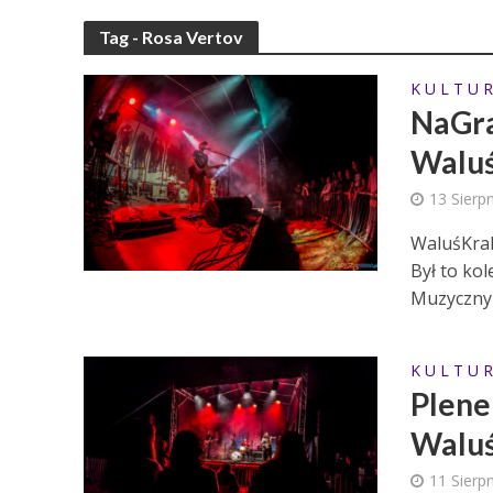
Tag - Rosa Vertov
K U L T U R
NaGra
Waluś
13 Sierp
WaluśKrak
Był to ko
Muzyczny 
K U L T U R
Plene
Waluś
11 Sierp