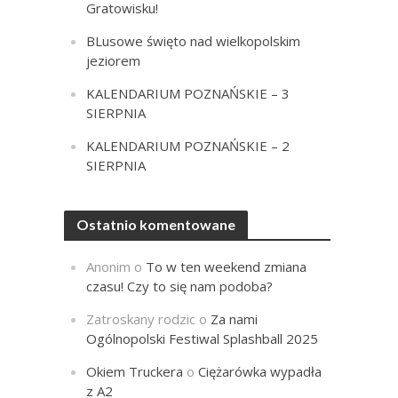
Gratowisku!
BLusowe święto nad wielkopolskim
jeziorem
KALENDARIUM POZNAŃSKIE – 3
SIERPNIA
KALENDARIUM POZNAŃSKIE – 2
SIERPNIA
Ostatnio komentowane
Anonim
o
To w ten weekend zmiana
czasu! Czy to się nam podoba?
Zatroskany rodzic
o
Za nami
Ogólnopolski Festiwal Splashball 2025
Okiem Truckera
o
Ciężarówka wypadła
z A2