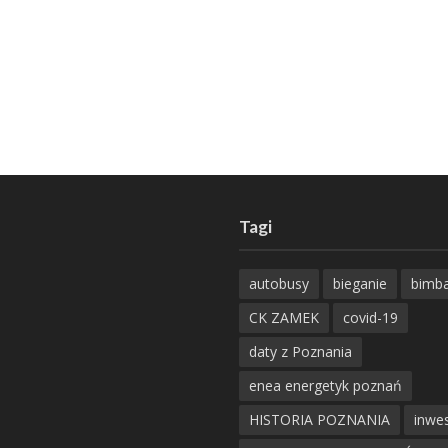
Tagi
autobusy
bieganie
bimb
CK ZAMEK
covid-19
daty z Poznania
enea energetyk poznań
HISTORIA POZNANIA
inwes