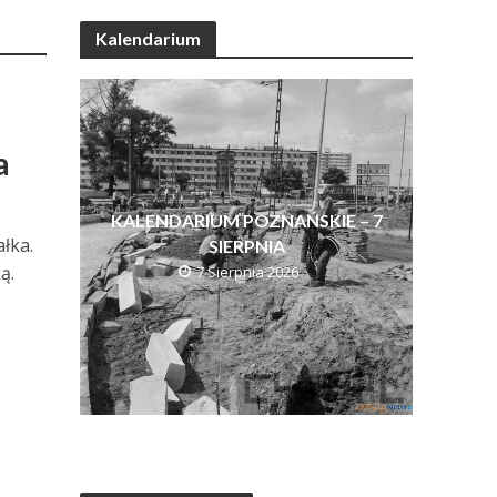
Kalendarium
a
KALENDARIUM POZNAŃSKIE – 7
łka.
SIERPNIA
ą.
7 Sierpnia 2026