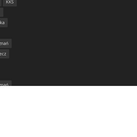
KKS
ń
ska
znań
ecz
znań
jska
amwaj
nia