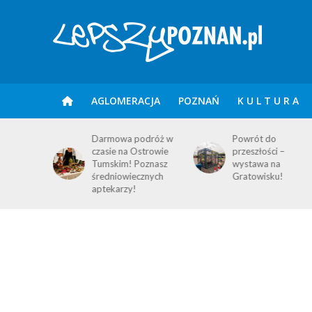
AGLOMERACJA
POZNAŃ
K U L T U R A
Darmowa podróż w
Powrót do
KAL
czasie na Ostrowie
przeszłości –
POZ
Tumskim! Poznasz
wystawa na
SIER
średniowiecznych
Gratowisku!
aptekarzy!