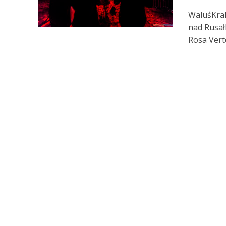
WaluśKrak
nad Rusał
Rosa Verto