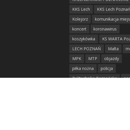
KKS Lech
KKS Lech Pozna
Kolejorz
komunikacja miej
koncert
koronawirus
koszykówka
KS WARTA Po
LECH POZNAŃ
Malta
m
MPK
MTP
objazdy
piłka nożna
policja
Politechnika Poznańska
po
remont
siatkówka
siatkówka kobiet
straż mie
Straż Pożarna
szkieły
tr
tramwaje
UAM
utrudnie
warta poznań
waterpolo