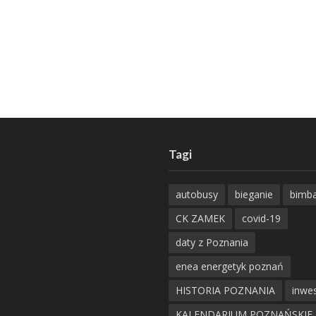
Tagi
autobusy
bieganie
bimb
CK ZAMEK
covid-19
daty z Poznania
enea energetyk poznań
HISTORIA POZNANIA
inwes
KALENDARIUM POZNAŃSKIE