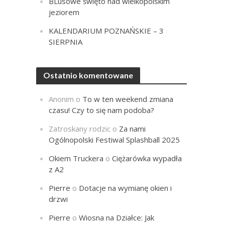
BLusowe święto nad wielkopolskim
jeziorem
KALENDARIUM POZNAŃSKIE – 3
SIERPNIA
Ostatnio komentowane
Anonim
o
To w ten weekend zmiana
czasu! Czy to się nam podoba?
Zatroskany rodzic
o
Za nami
Ogólnopolski Festiwal Splashball 2025
Okiem Truckera
o
Ciężarówka wypadła
z A2
Pierre
o
Dotacje na wymianę okien i
drzwi
Pierre
o
Wiosna na Działce: Jak