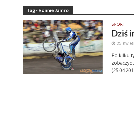
Tag - Ronnie Jamro
SPORT
Dziś 
25 Kwiet
Po kilku 
zobaczyć 
(25.04.201