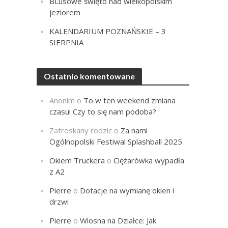
BLusowe święto nad wielkopolskim
jeziorem
KALENDARIUM POZNAŃSKIE – 3
SIERPNIA
Ostatnio komentowane
Anonim
o
To w ten weekend zmiana
czasu! Czy to się nam podoba?
Zatroskany rodzic
o
Za nami
Ogólnopolski Festiwal Splashball 2025
Okiem Truckera
o
Ciężarówka wypadła
z A2
Pierre
o
Dotacje na wymianę okien i
drzwi
Pierre
o
Wiosna na Działce: Jak