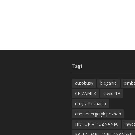
Tagi
autobusy
bieganie
bimb
CK ZAMEK
covid-19
daty z Poznania
enea energetyk poznań
HISTORIA POZNANIA
inwes
KALENDARIUM POZNAŃSKIE