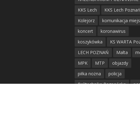
KKS Lech
KKS Lech Pozna
Kolejorz
komunikacja miej
koncert
koronawirus
koszykówka
KS WARTA Po
LECH POZNAŃ
Malta
m
MPK
MTP
objazdy
piłka nożna
policja
Politechnika Poznańska
po
remont
siatkówka
siatkówka kobiet
straż mie
Straż Pożarna
szkieły
tr
tramwaje
UAM
utrudnie
warta poznań
waterpolo