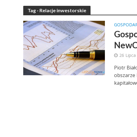
Tag - Relacje inwestorskie
GOSPODA
Gospo
NewC
26 Lipca
Piotr Biał
obszarze 
kapitałowe