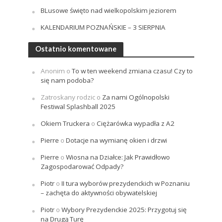
BLusowe święto nad wielkopolskim jeziorem
KALENDARIUM POZNAŃSKIE – 3 SIERPNIA
Ostatnio komentowane
Anonim
o
To w ten weekend zmiana czasu! Czy to
się nam podoba?
Zatroskany rodzic
o
Za nami Ogólnopolski
Festiwal Splashball 2025
Okiem Truckera
o
Ciężarówka wypadła z A2
Pierre
o
Dotacje na wymianę okien i drzwi
Pierre
o
Wiosna na Działce: Jak Prawidłowo
Zagospodarować Odpady?
Piotr
o
II tura wyborów prezydenckich w Poznaniu
– zachęta do aktywności obywatelskiej
Piotr
o
Wybory Prezydenckie 2025: Przygotuj się
na Drugą Turę