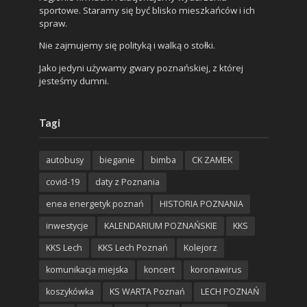
sportowe. Staramy się być blisko mieszkańców i ich
spraw.
Nie zajmujemy się polityką i walką o stołki.
Jako jedyni używamy gwary poznańskiej, z której
jesteśmy dumni.
Tagi
autobusy
bieganie
bimba
CK ZAMEK
covid-19
daty z Poznania
enea energetyk poznań
HISTORIA POZNANIA
inwestycje
KALENDARIUM POZNAŃSKIE
KKS
KKS Lech
KKS Lech Poznań
Kolejorz
komunikacja miejska
koncert
koronawirus
koszykówka
KS WARTA Poznań
LECH POZNAŃ