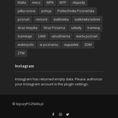
Malta
mecz
MPK
MTP
objazdy
piłka nożna
policja
Politechnika Poznańska
poznań
remont
siatkówka
siatkówka kobiet
straż miejska
Straż Pożarna
szkieły
tramwaj
tramwaje
UAM
utrudnienia
warta poznań
waterpolo
w poznaniu
wypadek
ZDM
ZTM
Instagram
Instagram has returned empty data. Please authorize
your Instagram account in the
plugin settings
.
© lepszyPOZNAN.pl