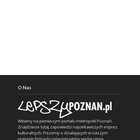
O Nas
Witamy na pierwszym portalu metropolii Poznań.
Znajdziecie tutaj zapowiedzi najciekawszych imprez
kulturalnych. Piszemy o działających w naszym
regionie firmach i relacjonujemy wydarzenia