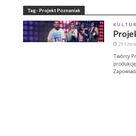
Tag - Projekt Poznaniak
K U L T U R
Proje
29 Czer
Twórcy Pr
produkcję
Zapowiadal