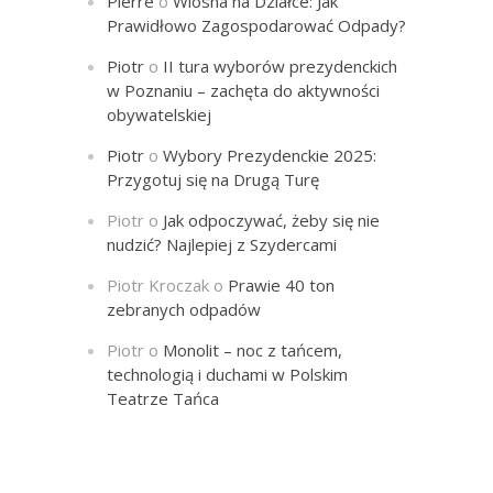
Pierre
o
Wiosna na Działce: Jak
Prawidłowo Zagospodarować Odpady?
Piotr
o
II tura wyborów prezydenckich
w Poznaniu – zachęta do aktywności
obywatelskiej
Piotr
o
Wybory Prezydenckie 2025:
Przygotuj się na Drugą Turę
Piotr
o
Jak odpoczywać, żeby się nie
nudzić? Najlepiej z Szydercami
Piotr Kroczak
o
Prawie 40 ton
zebranych odpadów
Piotr
o
Monolit – noc z tańcem,
technologią i duchami w Polskim
Teatrze Tańca