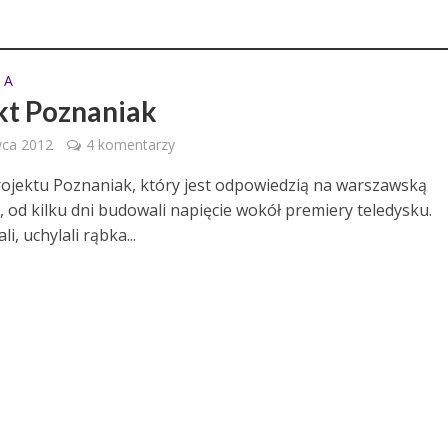
 A
kt Poznaniak
wca 2012
4 komentarzy
ojektu Poznaniak, który jest odpowiedzią na warszawską
, od kilku dni budowali napięcie wokół premiery teledysku.
i, uchylali rąbka...