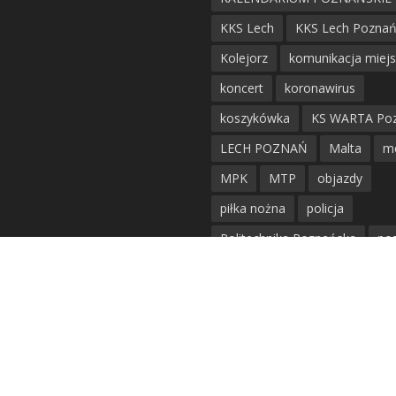
KKS Lech
KKS Lech Pozna
Kolejorz
komunikacja miej
koncert
koronawirus
koszykówka
KS WARTA Po
LECH POZNAŃ
Malta
m
MPK
MTP
objazdy
piłka nożna
policja
Politechnika Poznańska
po
remont
siatkówka
siatkówka kobiet
straż mie
Straż Pożarna
szkieły
tr
tramwaje
UAM
utrudnie
warta poznań
waterpolo