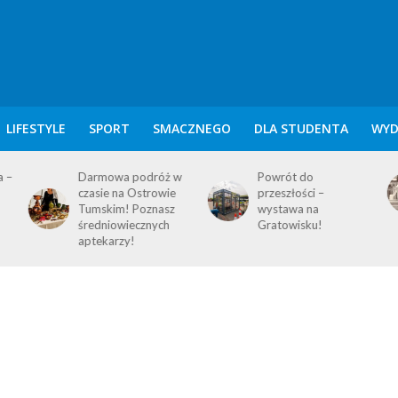
LIFESTYLE
SPORT
SMACZNEGO
DLA STUDENTA
WYD
w
Powrót do
KALENDARIUM
przeszłości –
POZNAŃSKIE – 9
wystawa na
SIERPNIA
Gratowisku!