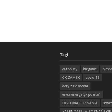
Tagi
autobusy
bieganie
bimb
CK ZAMEK
covid-19
daty z Poznania
enea energetyk poznań
HISTORIA POZNANIA
inwes
KALENDARIUM POZNAŃSKIE