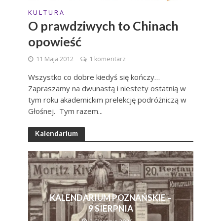
K U L T U R A
O prawdziwych to Chinach
opowieść
11 Maja 2012
1 komentarz
Wszystko co dobre kiedyś się kończy…
Zapraszamy na dwunastą i niestety ostatnią w
tym roku akademickim prelekcję podróżniczą w
Głośnej. Tym razem...
Kalendarium
KALENDARIUM POZNAŃSKIE –
9 SIERPNIA