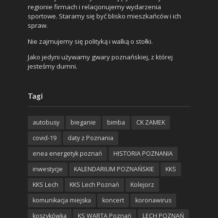
regionie firmach i relacjonujemy wydarzenia
sportowe. Staramy się być blisko mieszkańców i ich
spraw.
Nie zajmujemy się polityką i walką o stołki.
Jako jedyni używamy gwary poznańskiej, z której
jesteśmy dumni.
Tagi
autobusy
bieganie
bimba
CK ZAMEK
covid-19
daty z Poznania
enea energetyk poznań
HISTORIA POZNANIA
inwestycje
KALENDARIUM POZNAŃSKIE
KKS
KKS Lech
KKS Lech Poznań
Kolejorz
komunikacja miejska
koncert
koronawirus
koszykówka
KS WARTA Poznań
LECH POZNAŃ