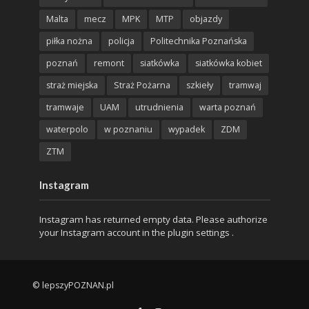
Malta
mecz
MPK
MTP
objazdy
piłka nożna
policja
Politechnika Poznańska
poznań
remont
siatkówka
siatkówka kobiet
straż miejska
Straż Pożarna
szkieły
tramwaj
tramwaje
UAM
utrudnienia
warta poznań
waterpolo
w poznaniu
wypadek
ZDM
ZTM
Instagram
Instagram has returned empty data. Please authorize
your Instagram account in the
plugin settings
.
© lepszyPOZNAN.pl