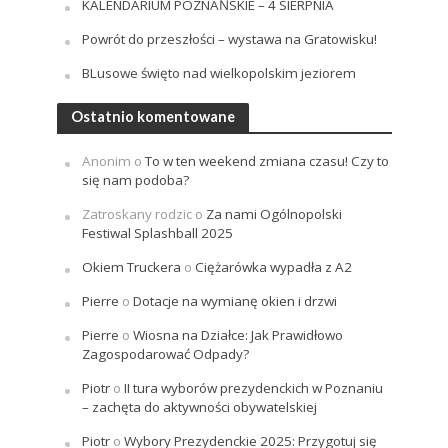
KALENDARIUM POZNAŃSKIE – 4 SIERPNIA
Powrót do przeszłości – wystawa na Gratowisku!
BLusowe święto nad wielkopolskim jeziorem
Ostatnio komentowane
Anonim
o
To w ten weekend zmiana czasu! Czy to
się nam podoba?
Zatroskany rodzic
o
Za nami Ogólnopolski
Festiwal Splashball 2025
Okiem Truckera
o
Ciężarówka wypadła z A2
Pierre
o
Dotacje na wymianę okien i drzwi
Pierre
o
Wiosna na Działce: Jak Prawidłowo
Zagospodarować Odpady?
Piotr
o
II tura wyborów prezydenckich w Poznaniu
– zachęta do aktywności obywatelskiej
Piotr
o
Wybory Prezydenckie 2025: Przygotuj się