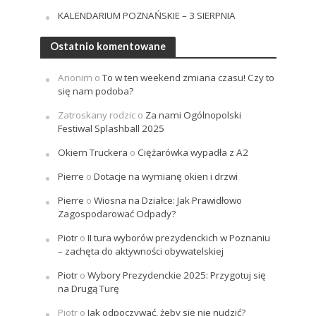
KALENDARIUM POZNAŃSKIE – 3 SIERPNIA
Ostatnio komentowane
Anonim
o
To w ten weekend zmiana czasu! Czy to
się nam podoba?
Zatroskany rodzic
o
Za nami Ogólnopolski
Festiwal Splashball 2025
Okiem Truckera
o
Ciężarówka wypadła z A2
Pierre
o
Dotacje na wymianę okien i drzwi
Pierre
o
Wiosna na Działce: Jak Prawidłowo
Zagospodarować Odpady?
Piotr
o
II tura wyborów prezydenckich w Poznaniu
– zachęta do aktywności obywatelskiej
Piotr
o
Wybory Prezydenckie 2025: Przygotuj się
na Drugą Turę
Piotr
o
Jak odpoczywać, żeby się nie nudzić?