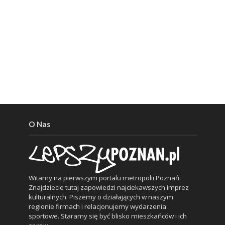
O Nas
Witamy na pierwszym portalu metropolii Poznań.
Znajdziecie tutaj zapowiedzi najciekawszych imprez
kulturalnych. Piszemy o działających w naszym
regionie firmach i relacjonujemy wydarzenia
sportowe. Staramy się być blisko mieszkańców i ich