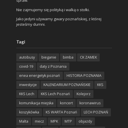
spraw.
Nie zajmujemy się polityką i walką o stołki.
Jako jedyni używamy gwary poznańskiej, z której
jesteśmy dumni.
Tagi
autobusy
bieganie
bimba
CK ZAMEK
covid-19
daty z Poznania
enea energetyk poznań
HISTORIA POZNANIA
inwestycje
KALENDARIUM POZNAŃSKIE
KKS
KKS Lech
KKS Lech Poznań
Kolejorz
komunikacja miejska
koncert
koronawirus
koszykówka
KS WARTA Poznań
LECH POZNAŃ
Malta
mecz
MPK
MTP
objazdy