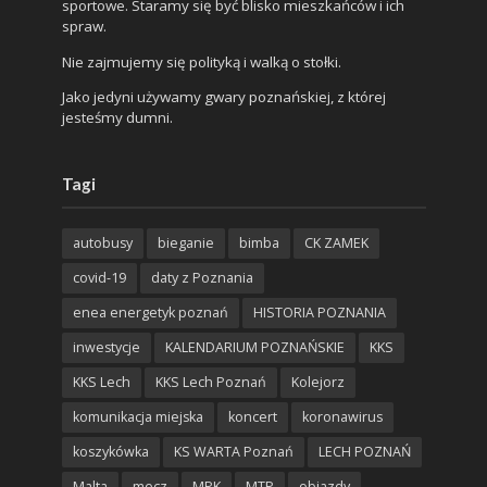
sportowe. Staramy się być blisko mieszkańców i ich
spraw.
Nie zajmujemy się polityką i walką o stołki.
Jako jedyni używamy gwary poznańskiej, z której
jesteśmy dumni.
Tagi
autobusy
bieganie
bimba
CK ZAMEK
covid-19
daty z Poznania
enea energetyk poznań
HISTORIA POZNANIA
inwestycje
KALENDARIUM POZNAŃSKIE
KKS
KKS Lech
KKS Lech Poznań
Kolejorz
komunikacja miejska
koncert
koronawirus
koszykówka
KS WARTA Poznań
LECH POZNAŃ
Malta
mecz
MPK
MTP
objazdy