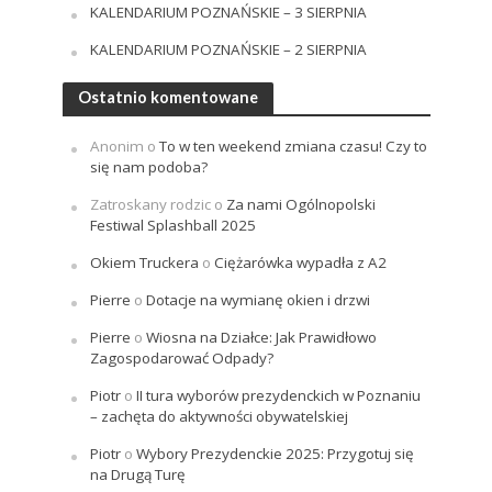
KALENDARIUM POZNAŃSKIE – 3 SIERPNIA
KALENDARIUM POZNAŃSKIE – 2 SIERPNIA
Ostatnio komentowane
Anonim
o
To w ten weekend zmiana czasu! Czy to
się nam podoba?
Zatroskany rodzic
o
Za nami Ogólnopolski
Festiwal Splashball 2025
Okiem Truckera
o
Ciężarówka wypadła z A2
Pierre
o
Dotacje na wymianę okien i drzwi
Pierre
o
Wiosna na Działce: Jak Prawidłowo
Zagospodarować Odpady?
Piotr
o
II tura wyborów prezydenckich w Poznaniu
– zachęta do aktywności obywatelskiej
Piotr
o
Wybory Prezydenckie 2025: Przygotuj się
na Drugą Turę