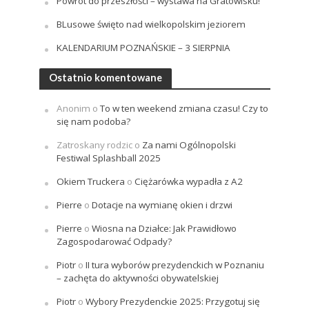
Powrót do przeszłości – wystawa na Gratowisku!
BLusowe święto nad wielkopolskim jeziorem
KALENDARIUM POZNAŃSKIE – 3 SIERPNIA
Ostatnio komentowane
Anonim
o
To w ten weekend zmiana czasu! Czy to
się nam podoba?
Zatroskany rodzic
o
Za nami Ogólnopolski
Festiwal Splashball 2025
Okiem Truckera
o
Ciężarówka wypadła z A2
Pierre
o
Dotacje na wymianę okien i drzwi
Pierre
o
Wiosna na Działce: Jak Prawidłowo
Zagospodarować Odpady?
Piotr
o
II tura wyborów prezydenckich w Poznaniu
– zachęta do aktywności obywatelskiej
Piotr
o
Wybory Prezydenckie 2025: Przygotuj się