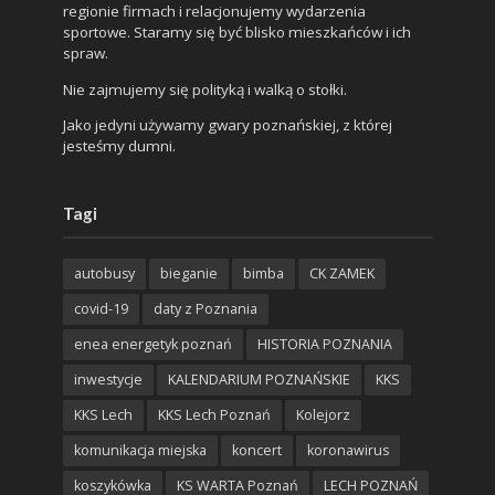
regionie firmach i relacjonujemy wydarzenia
sportowe. Staramy się być blisko mieszkańców i ich
spraw.
Nie zajmujemy się polityką i walką o stołki.
Jako jedyni używamy gwary poznańskiej, z której
jesteśmy dumni.
Tagi
autobusy
bieganie
bimba
CK ZAMEK
covid-19
daty z Poznania
enea energetyk poznań
HISTORIA POZNANIA
inwestycje
KALENDARIUM POZNAŃSKIE
KKS
KKS Lech
KKS Lech Poznań
Kolejorz
komunikacja miejska
koncert
koronawirus
koszykówka
KS WARTA Poznań
LECH POZNAŃ