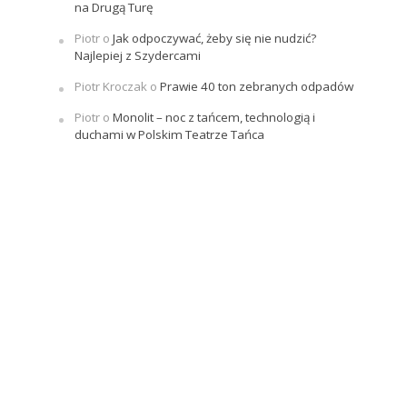
na Drugą Turę
Piotr
o
Jak odpoczywać, żeby się nie nudzić?
Najlepiej z Szydercami
Piotr Kroczak
o
Prawie 40 ton zebranych odpadów
Piotr
o
Monolit – noc z tańcem, technologią i
duchami w Polskim Teatrze Tańca