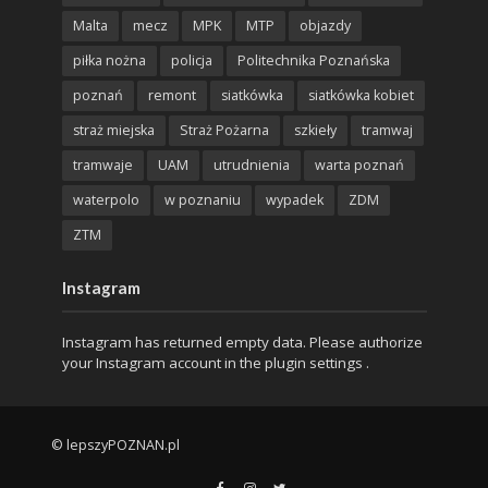
Malta
mecz
MPK
MTP
objazdy
piłka nożna
policja
Politechnika Poznańska
poznań
remont
siatkówka
siatkówka kobiet
straż miejska
Straż Pożarna
szkieły
tramwaj
tramwaje
UAM
utrudnienia
warta poznań
waterpolo
w poznaniu
wypadek
ZDM
ZTM
Instagram
Instagram has returned empty data. Please authorize
your Instagram account in the
plugin settings
.
© lepszyPOZNAN.pl