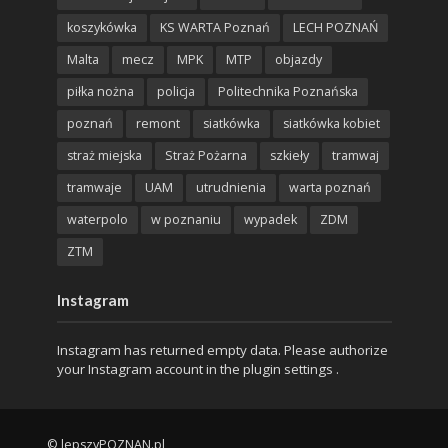
koszykówka
KS WARTA Poznań
LECH POZNAŃ
Malta
mecz
MPK
MTP
objazdy
piłka nożna
policja
Politechnika Poznańska
poznań
remont
siatkówka
siatkówka kobiet
straż miejska
Straż Pożarna
szkieły
tramwaj
tramwaje
UAM
utrudnienia
warta poznań
waterpolo
w poznaniu
wypadek
ZDM
ZTM
Instagram
Instagram has returned empty data. Please authorize
your Instagram account in the
plugin settings
.
© lepszyPOZNAN.pl