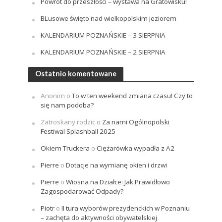
Powrót do przeszłości – wystawa na Gratowisku!
BLusowe święto nad wielkopolskim jeziorem
KALENDARIUM POZNAŃSKIE – 3 SIERPNIA
KALENDARIUM POZNAŃSKIE – 2 SIERPNIA
Ostatnio komentowane
Anonim
o
To w ten weekend zmiana czasu! Czy to
się nam podoba?
Zatroskany rodzic
o
Za nami Ogólnopolski
Festiwal Splashball 2025
Okiem Truckera
o
Ciężarówka wypadła z A2
Pierre
o
Dotacje na wymianę okien i drzwi
Pierre
o
Wiosna na Działce: Jak Prawidłowo
Zagospodarować Odpady?
Piotr
o
II tura wyborów prezydenckich w Poznaniu
– zachęta do aktywności obywatelskiej