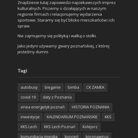
Znajdziecie tutaj zapowiedzi najciekawszych imprez
kulturalnych. Piszemy o działających w naszym
regionie firmach i relacjonujemy wydarzenia
sportowe. Staramy się być blisko mieszkańców i ich
spraw.
Nie zajmujemy się polityką i walką o stołki.
Jako jedyni używamy gwary poznańskiej, z której
jesteśmy dumni.
Tagi
autobusy
bieganie
bimba
CK ZAMEK
covid-19
daty z Poznania
enea energetyk poznań
HISTORIA POZNANIA
inwestycje
KALENDARIUM POZNAŃSKIE
KKS
KKS Lech
KKS Lech Poznań
Kolejorz
komunikacja miejska
koncert
koronawirus