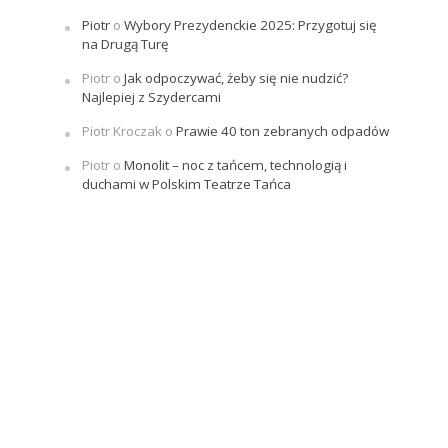
Piotr
o
Wybory Prezydenckie 2025: Przygotuj się
na Drugą Turę
Piotr
o
Jak odpoczywać, żeby się nie nudzić?
Najlepiej z Szydercami
Piotr Kroczak
o
Prawie 40 ton zebranych odpadów
Piotr
o
Monolit – noc z tańcem, technologią i
duchami w Polskim Teatrze Tańca