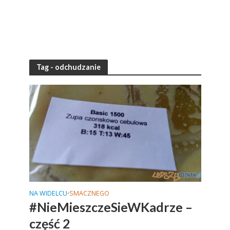
Tag - odchudzanie
NA WIDELCU
SMACZNEGO
•
#NieMieszczeSieWKadrze –
część 2