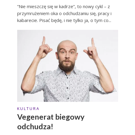
“Nie mieszczę się w kadrze”, to nowy cykl – z
przymrużeniem oka o odchudzaniu się, pracy i
kabarecie. Pisać będę, i nie tylko ja, o tym co...
K U L T U R A
Vegenerat biegowy
odchudza!