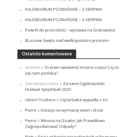
KALENDARIUM POZNAŃSKIE – 5 SIERPNIA
KALENDARIUM POZNAŃSKIE – 4 SIERPNIA
Powrót do przeszłości – wystawa na Gratowisku!
BLusowe święto nad wielkopolskim jeziorem
Ostatnio komentowane
Anonim
o
To w ten weekend zmiana czasu! Czy to
się nam podoba?
Zatroskany rodzic
o
Za nami Ogólnopolski
Festiwal Splashball 2025
Okiem Truckera
o
Ciężarówka wypadła z A2
Pierre
o
Dotacje na wymianę okien i drzwi
Pierre
o
Wiosna na Działce: Jak Prawidłowo
Zagospodarować Odpady?
Piotr
o
II tura wyborów prezydenckich w Poznaniu