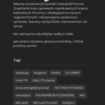
Witamy na pierwszym portalu metropolii Poznań.
Znajdziecie tutaj zapowiedzi najciekawszych imprez
kulturalnych. Piszemy o działających w naszym
regionie firmach i relacjonujemy wydarzenia
sportowe. Staramy się być blisko mieszkańców i ich
spraw.
Nie zajmujemy się polityką i walką o stołki.
Jako jedyni używamy gwary poznańskiej, z której
jesteśmy dumni.
Tagi
autobusy
bieganie
bimba
CK ZAMEK
covid-19
daty z Poznania
enea energetyk poznań
HISTORIA POZNANIA
inwestycje
KALENDARIUM POZNAŃSKIE
KKS
KKS Lech
KKS Lech Poznań
Kolejorz