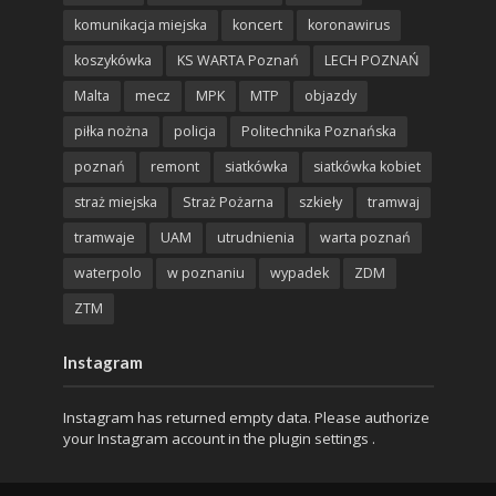
komunikacja miejska
koncert
koronawirus
koszykówka
KS WARTA Poznań
LECH POZNAŃ
Malta
mecz
MPK
MTP
objazdy
piłka nożna
policja
Politechnika Poznańska
poznań
remont
siatkówka
siatkówka kobiet
straż miejska
Straż Pożarna
szkieły
tramwaj
tramwaje
UAM
utrudnienia
warta poznań
waterpolo
w poznaniu
wypadek
ZDM
ZTM
Instagram
Instagram has returned empty data. Please authorize
your Instagram account in the
plugin settings
.