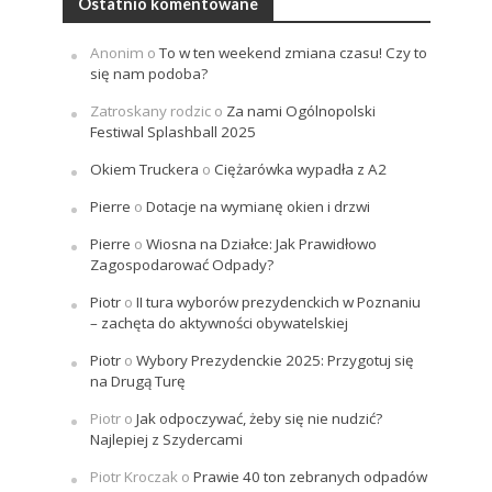
Ostatnio komentowane
Anonim
o
To w ten weekend zmiana czasu! Czy to
się nam podoba?
Zatroskany rodzic
o
Za nami Ogólnopolski
Festiwal Splashball 2025
Okiem Truckera
o
Ciężarówka wypadła z A2
Pierre
o
Dotacje na wymianę okien i drzwi
Pierre
o
Wiosna na Działce: Jak Prawidłowo
Zagospodarować Odpady?
Piotr
o
II tura wyborów prezydenckich w Poznaniu
– zachęta do aktywności obywatelskiej
Piotr
o
Wybory Prezydenckie 2025: Przygotuj się
na Drugą Turę
Piotr
o
Jak odpoczywać, żeby się nie nudzić?
Najlepiej z Szydercami
Piotr Kroczak
o
Prawie 40 ton zebranych odpadów