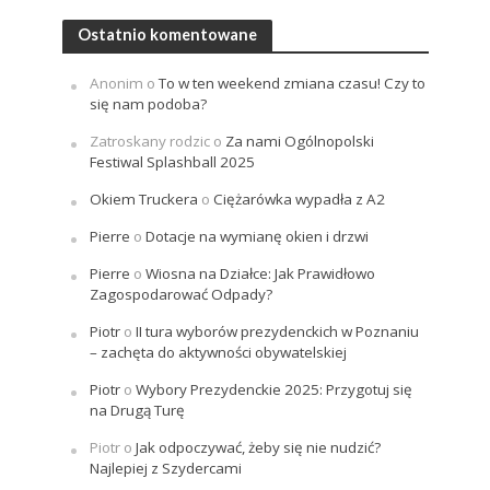
Ostatnio komentowane
Anonim
o
To w ten weekend zmiana czasu! Czy to
się nam podoba?
Zatroskany rodzic
o
Za nami Ogólnopolski
Festiwal Splashball 2025
Okiem Truckera
o
Ciężarówka wypadła z A2
Pierre
o
Dotacje na wymianę okien i drzwi
Pierre
o
Wiosna na Działce: Jak Prawidłowo
Zagospodarować Odpady?
Piotr
o
II tura wyborów prezydenckich w Poznaniu
– zachęta do aktywności obywatelskiej
Piotr
o
Wybory Prezydenckie 2025: Przygotuj się
na Drugą Turę
Piotr
o
Jak odpoczywać, żeby się nie nudzić?
Najlepiej z Szydercami