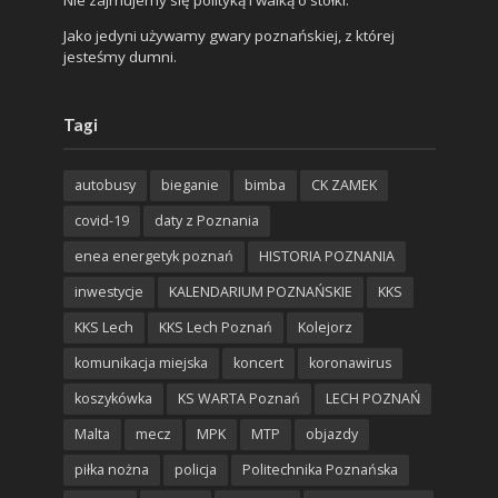
Jako jedyni używamy gwary poznańskiej, z której
jesteśmy dumni.
Tagi
autobusy
bieganie
bimba
CK ZAMEK
covid-19
daty z Poznania
enea energetyk poznań
HISTORIA POZNANIA
inwestycje
KALENDARIUM POZNAŃSKIE
KKS
KKS Lech
KKS Lech Poznań
Kolejorz
komunikacja miejska
koncert
koronawirus
koszykówka
KS WARTA Poznań
LECH POZNAŃ
Malta
mecz
MPK
MTP
objazdy
piłka nożna
policja
Politechnika Poznańska