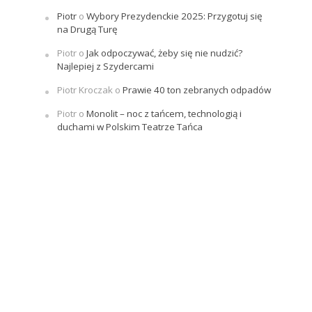
Piotr
o
Wybory Prezydenckie 2025: Przygotuj się
na Drugą Turę
Piotr
o
Jak odpoczywać, żeby się nie nudzić?
Najlepiej z Szydercami
Piotr Kroczak
o
Prawie 40 ton zebranych odpadów
Piotr
o
Monolit – noc z tańcem, technologią i
duchami w Polskim Teatrze Tańca