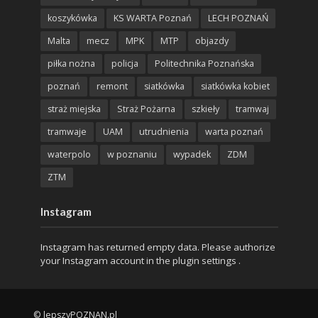
koszykówka
KS WARTA Poznań
LECH POZNAŃ
Malta
mecz
MPK
MTP
objazdy
piłka nożna
policja
Politechnika Poznańska
poznań
remont
siatkówka
siatkówka kobiet
straż miejska
Straż Pożarna
szkieły
tramwaj
tramwaje
UAM
utrudnienia
warta poznań
waterpolo
w poznaniu
wypadek
ZDM
ZTM
Instagram
Instagram has returned empty data. Please authorize
your Instagram account in the
plugin settings
.
© lepszyPOZNAN.pl