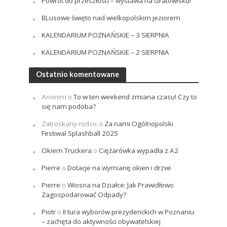
Powrót do przeszłości – wystawa na Gratowisku!
BLusowe święto nad wielkopolskim jeziorem
KALENDARIUM POZNAŃSKIE – 3 SIERPNIA
KALENDARIUM POZNAŃSKIE – 2 SIERPNIA
Ostatnio komentowane
Anonim
o
To w ten weekend zmiana czasu! Czy to
się nam podoba?
Zatroskany rodzic
o
Za nami Ogólnopolski
Festiwal Splashball 2025
Okiem Truckera
o
Ciężarówka wypadła z A2
Pierre
o
Dotacje na wymianę okien i drzwi
Pierre
o
Wiosna na Działce: Jak Prawidłowo
Zagospodarować Odpady?
Piotr
o
II tura wyborów prezydenckich w Poznaniu
– zachęta do aktywności obywatelskiej