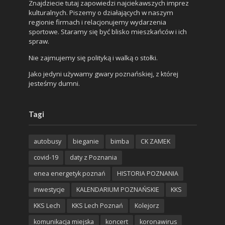
Znajdziecie tutaj zapowiedzi najciekawszych imprez
kulturalnych. Piszemy o działających w naszym
regionie firmach i relacjonujemy wydarzenia
sportowe. Staramy się być blisko mieszkańców i ich
spraw.
Nie zajmujemy się polityką i walką o stołki.
Jako jedyni używamy gwary poznańskiej, z której
jesteśmy dumni.
Tagi
autobusy
bieganie
bimba
CK ZAMEK
covid-19
daty z Poznania
enea energetyk poznań
HISTORIA POZNANIA
inwestycje
KALENDARIUM POZNAŃSKIE
KKS
KKS Lech
KKS Lech Poznań
Kolejorz
komunikacja miejska
koncert
koronawirus