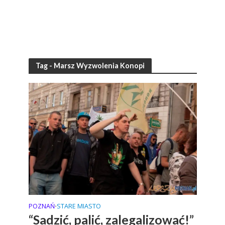
Tag - Marsz Wyzwolenia Konopi
POZNAŃ
STARE MIASTO
•
“Sadzić, palić, zalegalizować!”