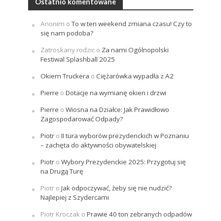
Ostatnio komentowane
Anonim
o
To w ten weekend zmiana czasu! Czy to
się nam podoba?
Zatroskany rodzic
o
Za nami Ogólnopolski
Festiwal Splashball 2025
Okiem Truckera
o
Ciężarówka wypadła z A2
Pierre
o
Dotacje na wymianę okien i drzwi
Pierre
o
Wiosna na Działce: Jak Prawidłowo
Zagospodarować Odpady?
Piotr
o
II tura wyborów prezydenckich w Poznaniu
– zachęta do aktywności obywatelskiej
Piotr
o
Wybory Prezydenckie 2025: Przygotuj się
na Drugą Turę
Piotr
o
Jak odpoczywać, żeby się nie nudzić?
Najlepiej z Szydercami
Piotr Kroczak
o
Prawie 40 ton zebranych odpadów