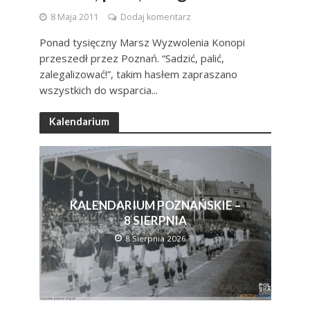
8 Maja 2011
Dodaj komentarz
Ponad tysięczny Marsz Wyzwolenia Konopi
przeszedł przez Poznań. “Sadzić, palić,
zalegalizować!”, takim hasłem zapraszano
wszystkich do wsparcia...
Kalendarium
KALENDARIUM POZNAŃSKIE –
8 SIERPNIA
8 Sierpnia 2026