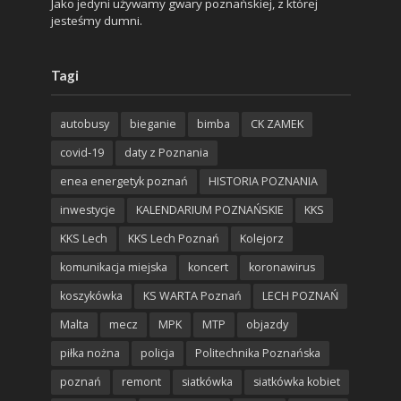
Jako jedyni używamy gwary poznańskiej, z której
jesteśmy dumni.
Tagi
autobusy
bieganie
bimba
CK ZAMEK
covid-19
daty z Poznania
enea energetyk poznań
HISTORIA POZNANIA
inwestycje
KALENDARIUM POZNAŃSKIE
KKS
KKS Lech
KKS Lech Poznań
Kolejorz
komunikacja miejska
koncert
koronawirus
koszykówka
KS WARTA Poznań
LECH POZNAŃ
Malta
mecz
MPK
MTP
objazdy
piłka nożna
policja
Politechnika Poznańska
poznań
remont
siatkówka
siatkówka kobiet