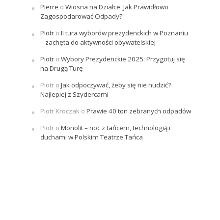
Pierre
o
Wiosna na Działce: Jak Prawidłowo
Zagospodarować Odpady?
Piotr
o
II tura wyborów prezydenckich w Poznaniu
– zachęta do aktywności obywatelskiej
Piotr
o
Wybory Prezydenckie 2025: Przygotuj się
na Drugą Turę
Piotr
o
Jak odpoczywać, żeby się nie nudzić?
Najlepiej z Szydercami
Piotr Kroczak
o
Prawie 40 ton zebranych odpadów
Piotr
o
Monolit – noc z tańcem, technologią i
duchami w Polskim Teatrze Tańca