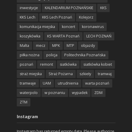
inwestycje
KALENDARIUM POZNAŃSKIE
KKS
KKS Lech
KKS Lech Poznań
Kolejorz
komunikacja miejska
koncert
koronawirus
koszykówka
KS WARTA Poznań
LECH POZNAŃ
Malta
mecz
MPK
MTP
objazdy
piłka nożna
policja
Politechnika Poznańska
poznań
remont
siatkówka
siatkówka kobiet
straż miejska
Straż Pożarna
szkieły
tramwaj
tramwaje
UAM
utrudnienia
warta poznań
waterpolo
w poznaniu
wypadek
ZDM
ZTM
Instagram
Instagram has returned empty data. Please authorize