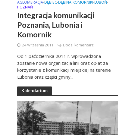
AGLOMERACJA
DĘBIEC
DĘBINA
KOMORNIKI
LUBOŃ
•
•
•
•
•
POZNAŃ
Integracja komunikacji
Poznania, Lubonia i
Komornik
24 Września 2011
Dodaj komentarz
Od 1 października 2011 r. wprowadzona
zostanie nowa organizacja linii oraz opłat za
korzystanie z komunikacji miejskiej na terenie
Lubonia oraz części gminy...
Kalendarium