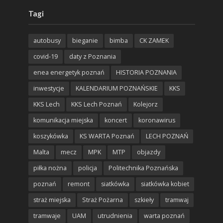
Tagi
autobusy
bieganie
bimba
CK ZAMEK
covid-19
daty z Poznania
enea energetyk poznań
HISTORIA POZNANIA
inwestycje
KALENDARIUM POZNAŃSKIE
KKS
KKS Lech
KKS Lech Poznań
Kolejorz
komunikacja miejska
koncert
koronawirus
koszykówka
KS WARTA Poznań
LECH POZNAŃ
Malta
mecz
MPK
MTP
objazdy
piłka nożna
policja
Politechnika Poznańska
poznań
remont
siatkówka
siatkówka kobiet
straż miejska
Straż Pożarna
szkieły
tramwaj
tramwaje
UAM
utrudnienia
warta poznań