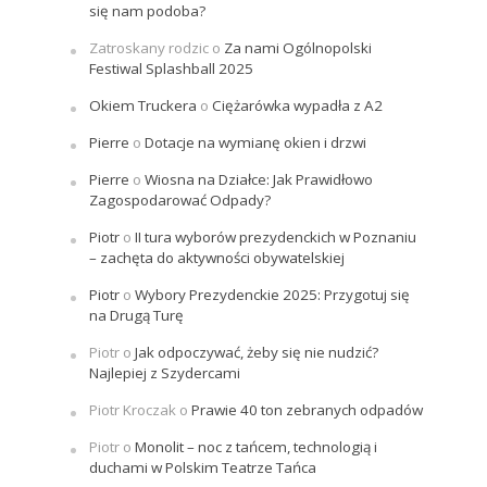
się nam podoba?
Zatroskany rodzic
o
Za nami Ogólnopolski
Festiwal Splashball 2025
Okiem Truckera
o
Ciężarówka wypadła z A2
Pierre
o
Dotacje na wymianę okien i drzwi
Pierre
o
Wiosna na Działce: Jak Prawidłowo
Zagospodarować Odpady?
Piotr
o
II tura wyborów prezydenckich w Poznaniu
– zachęta do aktywności obywatelskiej
Piotr
o
Wybory Prezydenckie 2025: Przygotuj się
na Drugą Turę
Piotr
o
Jak odpoczywać, żeby się nie nudzić?
Najlepiej z Szydercami
Piotr Kroczak
o
Prawie 40 ton zebranych odpadów
Piotr
o
Monolit – noc z tańcem, technologią i
duchami w Polskim Teatrze Tańca