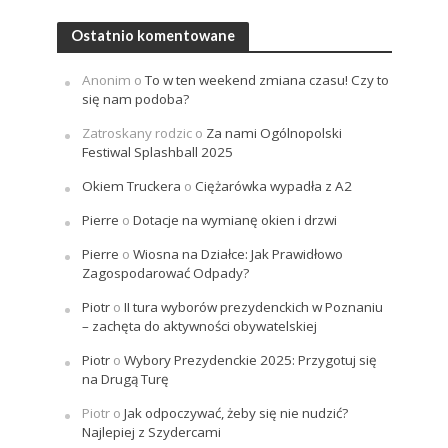
Ostatnio komentowane
Anonim
o
To w ten weekend zmiana czasu! Czy to
się nam podoba?
Zatroskany rodzic
o
Za nami Ogólnopolski
Festiwal Splashball 2025
Okiem Truckera
o
Ciężarówka wypadła z A2
Pierre
o
Dotacje na wymianę okien i drzwi
Pierre
o
Wiosna na Działce: Jak Prawidłowo
Zagospodarować Odpady?
Piotr
o
II tura wyborów prezydenckich w Poznaniu
– zachęta do aktywności obywatelskiej
Piotr
o
Wybory Prezydenckie 2025: Przygotuj się
na Drugą Turę
Piotr
o
Jak odpoczywać, żeby się nie nudzić?
Najlepiej z Szydercami