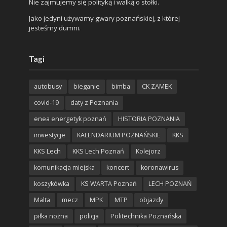
Nie zajmujemy się polityką i walką o stołki.
Jako jedyni używamy gwary poznańskiej, z której
jesteśmy dumni.
Tagi
autobusy
bieganie
bimba
CK ZAMEK
covid-19
daty z Poznania
enea energetyk poznań
HISTORIA POZNANIA
inwestycje
KALENDARIUM POZNAŃSKIE
KKS
KKS Lech
KKS Lech Poznań
Kolejorz
komunikacja miejska
koncert
koronawirus
koszykówka
KS WARTA Poznań
LECH POZNAŃ
Malta
mecz
MPK
MTP
objazdy
piłka nożna
policja
Politechnika Poznańska