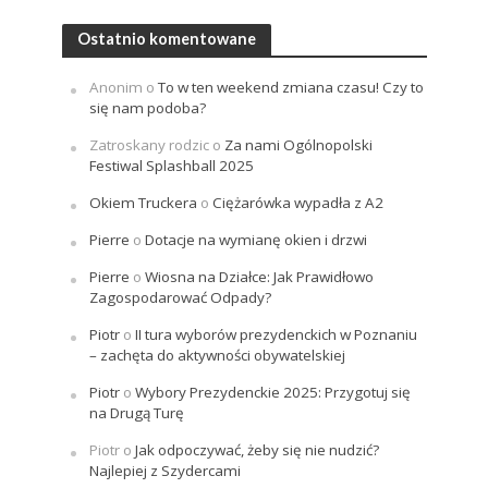
Ostatnio komentowane
Anonim
o
To w ten weekend zmiana czasu! Czy to
się nam podoba?
Zatroskany rodzic
o
Za nami Ogólnopolski
Festiwal Splashball 2025
Okiem Truckera
o
Ciężarówka wypadła z A2
Pierre
o
Dotacje na wymianę okien i drzwi
Pierre
o
Wiosna na Działce: Jak Prawidłowo
Zagospodarować Odpady?
Piotr
o
II tura wyborów prezydenckich w Poznaniu
– zachęta do aktywności obywatelskiej
Piotr
o
Wybory Prezydenckie 2025: Przygotuj się
na Drugą Turę
Piotr
o
Jak odpoczywać, żeby się nie nudzić?
Najlepiej z Szydercami