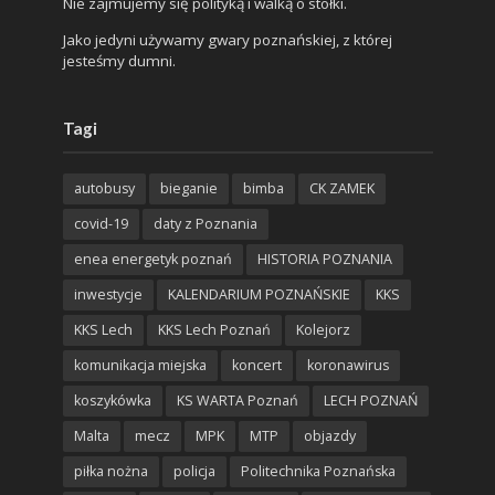
Nie zajmujemy się polityką i walką o stołki.
Jako jedyni używamy gwary poznańskiej, z której
jesteśmy dumni.
Tagi
autobusy
bieganie
bimba
CK ZAMEK
covid-19
daty z Poznania
enea energetyk poznań
HISTORIA POZNANIA
inwestycje
KALENDARIUM POZNAŃSKIE
KKS
KKS Lech
KKS Lech Poznań
Kolejorz
komunikacja miejska
koncert
koronawirus
koszykówka
KS WARTA Poznań
LECH POZNAŃ
Malta
mecz
MPK
MTP
objazdy
piłka nożna
policja
Politechnika Poznańska