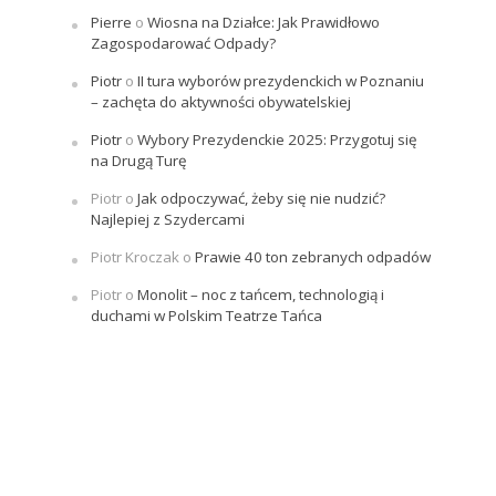
Pierre
o
Wiosna na Działce: Jak Prawidłowo
Zagospodarować Odpady?
Piotr
o
II tura wyborów prezydenckich w Poznaniu
– zachęta do aktywności obywatelskiej
Piotr
o
Wybory Prezydenckie 2025: Przygotuj się
na Drugą Turę
Piotr
o
Jak odpoczywać, żeby się nie nudzić?
Najlepiej z Szydercami
Piotr Kroczak
o
Prawie 40 ton zebranych odpadów
Piotr
o
Monolit – noc z tańcem, technologią i
duchami w Polskim Teatrze Tańca