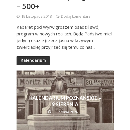
– 500+
19 Listopada 2018
Dodaj komentarz
Kabaret pod Wyrwigroszem osadził swój
program w nowych realiach. Będą Państwo mieli
jedyną okazję (rzecz jasna w krzywym
zwierciadle) przyjrzeć się temu co nas...
Kalendarium
KALENDARIUM POZNAŃSKIE –
9 SIERPNIA
9 Sierpnia 2026