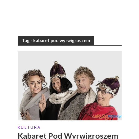
Tag - kabaret pod wyrwigroszem
K U L T U R A
Kabaret Pod Wyrwigroszem