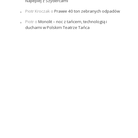
Najlepiej z Szydercami
Piotr Kroczak
o
Prawie 40 ton zebranych odpadów
Piotr
o
Monolit – noc z tańcem, technologią i
duchami w Polskim Teatrze Tańca