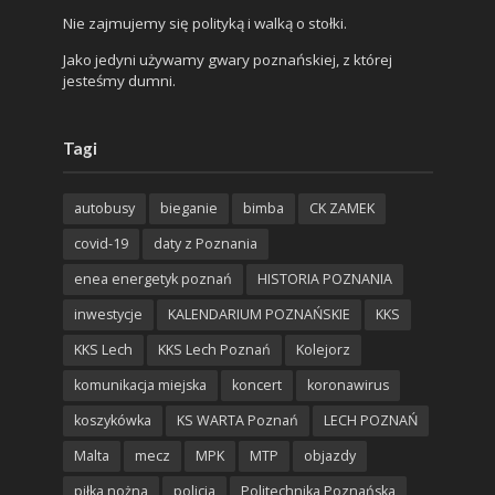
Nie zajmujemy się polityką i walką o stołki.
Jako jedyni używamy gwary poznańskiej, z której
jesteśmy dumni.
Tagi
autobusy
bieganie
bimba
CK ZAMEK
covid-19
daty z Poznania
enea energetyk poznań
HISTORIA POZNANIA
inwestycje
KALENDARIUM POZNAŃSKIE
KKS
KKS Lech
KKS Lech Poznań
Kolejorz
komunikacja miejska
koncert
koronawirus
koszykówka
KS WARTA Poznań
LECH POZNAŃ
Malta
mecz
MPK
MTP
objazdy
piłka nożna
policja
Politechnika Poznańska