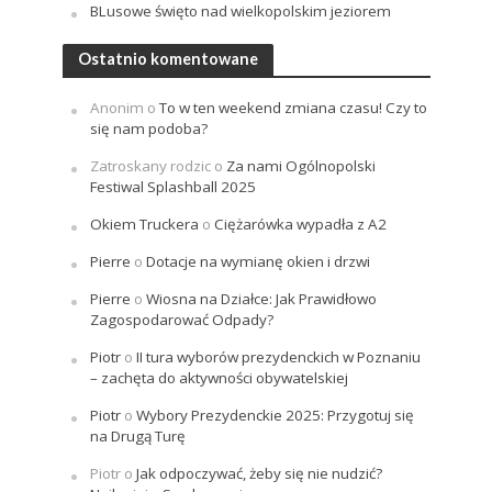
BLusowe święto nad wielkopolskim jeziorem
Ostatnio komentowane
Anonim
o
To w ten weekend zmiana czasu! Czy to
się nam podoba?
Zatroskany rodzic
o
Za nami Ogólnopolski
Festiwal Splashball 2025
Okiem Truckera
o
Ciężarówka wypadła z A2
Pierre
o
Dotacje na wymianę okien i drzwi
Pierre
o
Wiosna na Działce: Jak Prawidłowo
Zagospodarować Odpady?
Piotr
o
II tura wyborów prezydenckich w Poznaniu
– zachęta do aktywności obywatelskiej
Piotr
o
Wybory Prezydenckie 2025: Przygotuj się
na Drugą Turę
Piotr
o
Jak odpoczywać, żeby się nie nudzić?