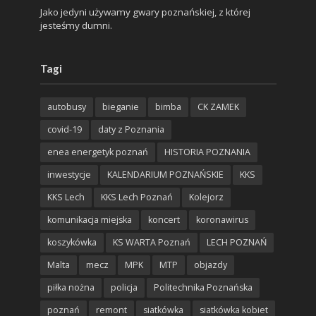
Jako jedyni używamy gwary poznańskiej, z której
jesteśmy dumni.
Tagi
autobusy
bieganie
bimba
CK ZAMEK
covid-19
daty z Poznania
enea energetyk poznań
HISTORIA POZNANIA
inwestycje
KALENDARIUM POZNAŃSKIE
KKS
KKS Lech
KKS Lech Poznań
Kolejorz
komunikacja miejska
koncert
koronawirus
koszykówka
KS WARTA Poznań
LECH POZNAŃ
Malta
mecz
MPK
MTP
objazdy
piłka nożna
policja
Politechnika Poznańska
poznań
remont
siatkówka
siatkówka kobiet