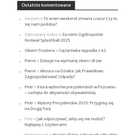
Ostatnio komentowane
Anonim
o
To w ten weekend zmiana czasu! Czy to
się nam podoba?
Zatroskany rodzic
o
Za nami Ogólnopolski
Festiwal Splashball 2025
Okiem Truckera
o
Ciężarówka wypadła z A2
Pierre
o
Dotacje na wymianę okien i drzwi
Pierre
o
Wiosna na Działce: Jak Prawidłowo
Zagospodarować Odpady?
Piotr
o
II tura wyborów prezydenckich w Poznaniu
– zachęta do aktywności obywatelskiej
Piotr
o
Wybory Prezydenckie 2025: Przygotuj się
na Drugą Turę
Piotr
o
Jak odpoczywać, żeby się nie nudzić?
Najlepiej z Szydercami
Piotr Kroczak
o
Prawie 40 ton zebranych odpadów