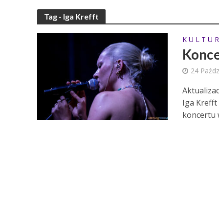
Tag - Iga Krefft
K U L T U R
Koncer
24 Paźdz
Aktualiza
Iga Krefft
koncertu w