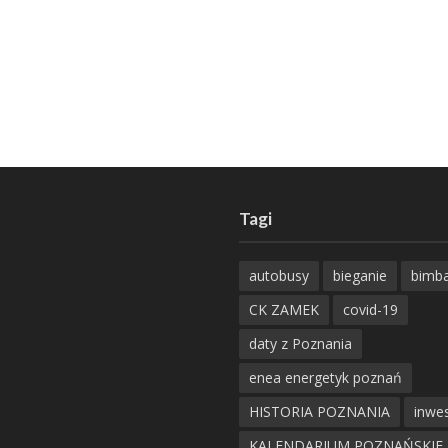
Tagi
autobusy
bieganie
bimb
CK ZAMEK
covid-19
daty z Poznania
enea energetyk poznań
HISTORIA POZNANIA
inwes
KALENDARIUM POZNAŃSKIE