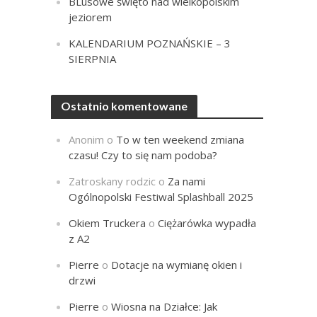
BLusowe święto nad wielkopolskim
jeziorem
KALENDARIUM POZNAŃSKIE – 3
SIERPNIA
Ostatnio komentowane
Anonim
o
To w ten weekend zmiana
czasu! Czy to się nam podoba?
Zatroskany rodzic
o
Za nami
Ogólnopolski Festiwal Splashball 2025
Okiem Truckera
o
Ciężarówka wypadła
z A2
Pierre
o
Dotacje na wymianę okien i
drzwi
Pierre
o
Wiosna na Działce: Jak