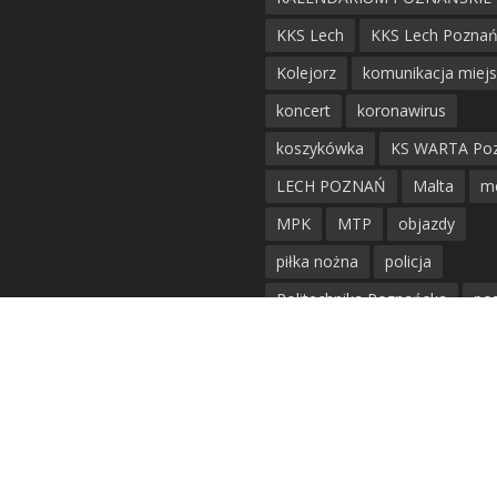
KKS Lech
KKS Lech Pozna
Kolejorz
komunikacja miej
koncert
koronawirus
koszykówka
KS WARTA Po
LECH POZNAŃ
Malta
m
MPK
MTP
objazdy
piłka nożna
policja
Politechnika Poznańska
po
remont
siatkówka
siatkówka kobiet
straż mie
Straż Pożarna
szkieły
tr
tramwaje
UAM
utrudnie
warta poznań
waterpolo