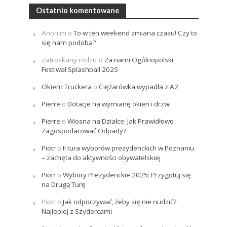
Ostatnio komentowane
Anonim
o
To w ten weekend zmiana czasu! Czy to
się nam podoba?
Zatroskany rodzic
o
Za nami Ogólnopolski
Festiwal Splashball 2025
Okiem Truckera
o
Ciężarówka wypadła z A2
Pierre
o
Dotacje na wymianę okien i drzwi
Pierre
o
Wiosna na Działce: Jak Prawidłowo
Zagospodarować Odpady?
Piotr
o
II tura wyborów prezydenckich w Poznaniu
– zachęta do aktywności obywatelskiej
Piotr
o
Wybory Prezydenckie 2025: Przygotuj się
na Drugą Turę
Piotr
o
Jak odpoczywać, żeby się nie nudzić?
Najlepiej z Szydercami