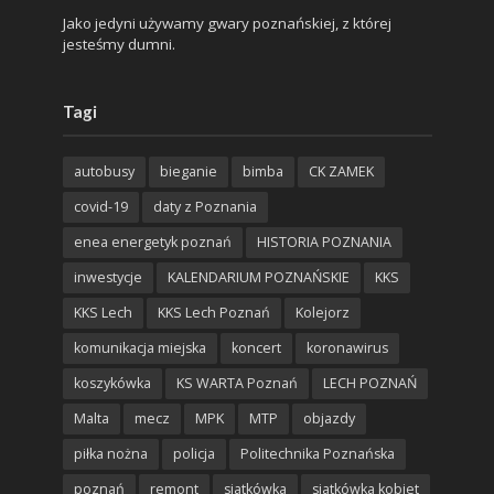
Jako jedyni używamy gwary poznańskiej, z której
jesteśmy dumni.
Tagi
autobusy
bieganie
bimba
CK ZAMEK
covid-19
daty z Poznania
enea energetyk poznań
HISTORIA POZNANIA
inwestycje
KALENDARIUM POZNAŃSKIE
KKS
KKS Lech
KKS Lech Poznań
Kolejorz
komunikacja miejska
koncert
koronawirus
koszykówka
KS WARTA Poznań
LECH POZNAŃ
Malta
mecz
MPK
MTP
objazdy
piłka nożna
policja
Politechnika Poznańska
poznań
remont
siatkówka
siatkówka kobiet