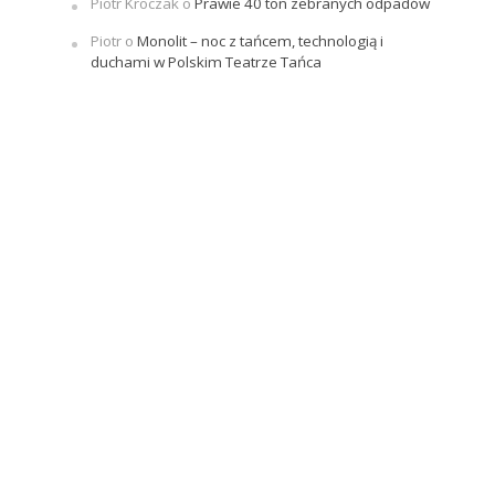
Piotr Kroczak
o
Prawie 40 ton zebranych odpadów
Piotr
o
Monolit – noc z tańcem, technologią i
duchami w Polskim Teatrze Tańca