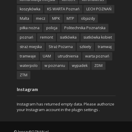
koszykówka
KS WARTA Poznań
LECH POZNAŃ
Malta
mecz
MPK
MTP
objazdy
piłka nożna
policja
Politechnika Poznańska
poznań
remont
siatkówka
siatkówka kobiet
straż miejska
Straż Pożarna
szkieły
tramwaj
tramwaje
UAM
utrudnienia
warta poznań
waterpolo
w poznaniu
wypadek
ZDM
ZTM
Instagram
Instagram has returned empty data. Please authorize
your Instagram account in the
plugin settings
.
© lepszyPOZNAN.pl