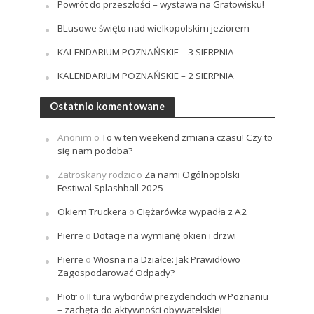
Powrót do przeszłości – wystawa na Gratowisku!
BLusowe święto nad wielkopolskim jeziorem
KALENDARIUM POZNAŃSKIE – 3 SIERPNIA
KALENDARIUM POZNAŃSKIE – 2 SIERPNIA
Ostatnio komentowane
Anonim
o
To w ten weekend zmiana czasu! Czy to
się nam podoba?
Zatroskany rodzic
o
Za nami Ogólnopolski
Festiwal Splashball 2025
Okiem Truckera
o
Ciężarówka wypadła z A2
Pierre
o
Dotacje na wymianę okien i drzwi
Pierre
o
Wiosna na Działce: Jak Prawidłowo
Zagospodarować Odpady?
Piotr
o
II tura wyborów prezydenckich w Poznaniu
– zachęta do aktywności obywatelskiej