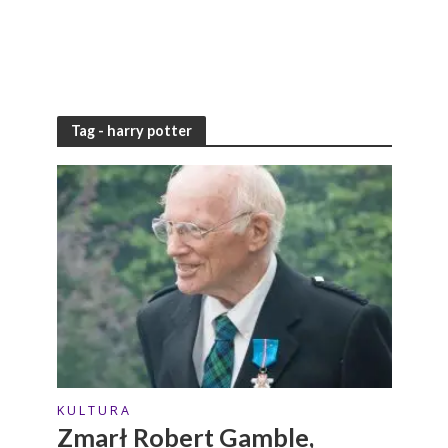
Tag - harry potter
K U L T U R A
Zmarł Robert Gamble,