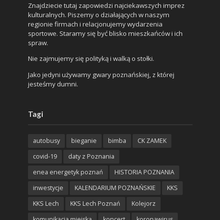
Znajdziecie tutaj zapowiedzi najciekawszych imprez
kulturalnych. Piszemy o działających w naszym
regionie firmach i relacjonujemy wydarzenia
sportowe. Staramy się być blisko mieszkańców i ich
spraw.
Nie zajmujemy się polityką i walką o stołki.
Jako jedyni używamy gwary poznańskiej, z której
jesteśmy dumni.
Tagi
autobusy
bieganie
bimba
CK ZAMEK
covid-19
daty z Poznania
enea energetyk poznań
HISTORIA POZNANIA
inwestycje
KALENDARIUM POZNAŃSKIE
KKS
KKS Lech
KKS Lech Poznań
Kolejorz
komunikacja miejska
koncert
koronawirus