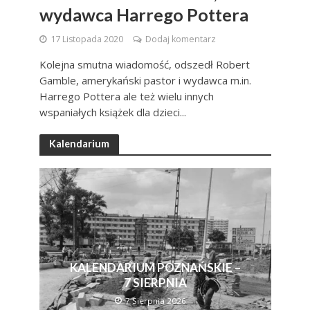
wydawca Harrego Pottera
17 Listopada 2020
Dodaj komentarz
Kolejna smutna wiadomość, odszedł Robert
Gamble, amerykański pastor i wydawca m.in.
Harrego Pottera ale też wielu innych
wspaniałych książek dla dzieci...
Kalendarium
KALENDARIUM POZNAŃSKIE –
7 SIERPNIA
7 Sierpnia 2026