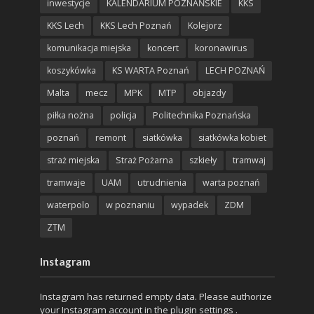
inwestycje
KALENDARIUM POZNAŃSKIE
KKS
KKS Lech
KKS Lech Poznań
Kolejorz
komunikacja miejska
koncert
koronawirus
koszykówka
KS WARTA Poznań
LECH POZNAŃ
Malta
mecz
MPK
MTP
objazdy
piłka nożna
policja
Politechnika Poznańska
poznań
remont
siatkówka
siatkówka kobiet
straż miejska
Straż Pożarna
szkieły
tramwaj
tramwaje
UAM
utrudnienia
warta poznań
waterpolo
w poznaniu
wypadek
ZDM
ZTM
Instagram
Instagram has returned empty data. Please authorize
your Instagram account in the
plugin settings
.