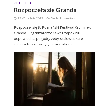
K U L T U R A
Rozpoczęła się Granda
22 Września 2023
Dodaj komentarz
Rozpoczął się 9. Poznański Festiwal Kryminału
Granda. Organizatorzy nawet zapewnili
odpowiednią pogodę, żeby stalowoszare
chmury towarzyszyły uczestnikom...