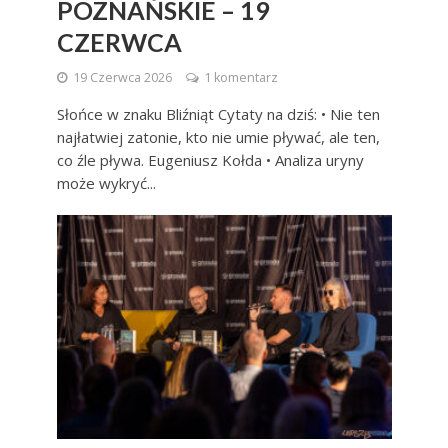
POZNAŃSKIE – 19
CZERWCA
19 Czerwca 2026
1 komentarz
Słońce w znaku Bliźniąt Cytaty na dziś: • Nie ten
najłatwiej zatonie, kto nie umie pływać, ale ten,
co źle pływa. Eugeniusz Kołda • Analiza uryny
może wykryć...