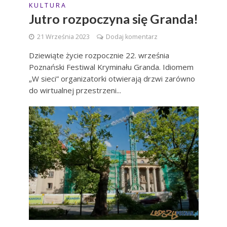
K U L T U R A
Jutro rozpoczyna się Granda!
21 Września 2023
Dodaj komentarz
Dziewiąte życie rozpocznie 22. września
Poznański Festiwal Kryminału Granda. Idiomem
„W sieci” organizatorki otwierają drzwi zarówno
do wirtualnej przestrzeni...