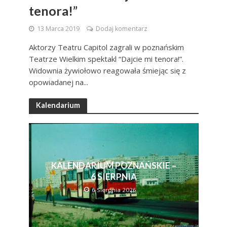
tenora!”
13 Marca 2019
Dodaj komentarz
Aktorzy Teatru Capitol zagrali w poznańskim
Teatrze Wielkim spektakl “Dajcie mi tenora!”.
Widownia żywiołowo reagowała śmiejąc się z
opowiadanej na...
Kalendarium
KALENDARIUM POZNAŃSKIE –
6 SIERPNIA
6 Sierpnia 2026