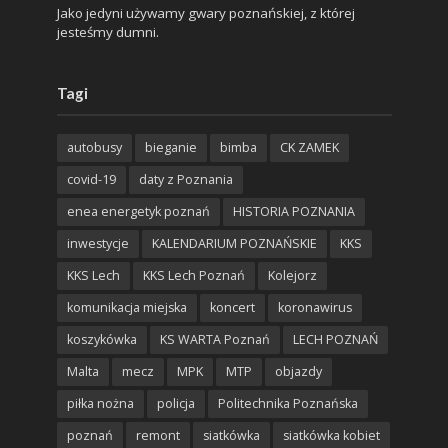
Jako jedyni używamy gwary poznańskiej, z której
jesteśmy dumni.
Tagi
autobusy
bieganie
bimba
CK ZAMEK
covid-19
daty z Poznania
enea energetyk poznań
HISTORIA POZNANIA
inwestycje
KALENDARIUM POZNAŃSKIE
KKS
KKS Lech
KKS Lech Poznań
Kolejorz
komunikacja miejska
koncert
koronawirus
koszykówka
KS WARTA Poznań
LECH POZNAŃ
Malta
mecz
MPK
MTP
objazdy
piłka nożna
policja
Politechnika Poznańska
poznań
remont
siatkówka
siatkówka kobiet