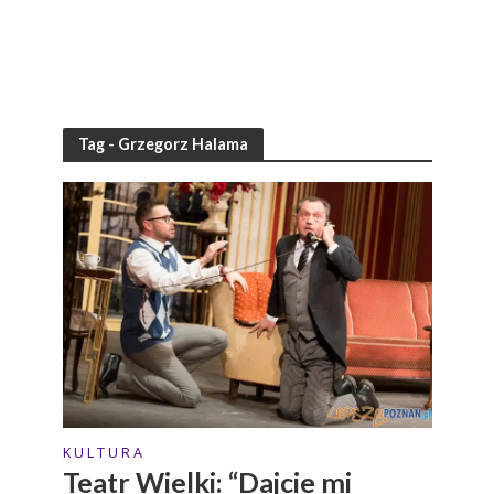
Tag - Grzegorz Halama
K U L T U R A
Teatr Wielki: “Dajcie mi