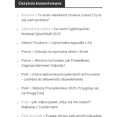
Ostatnio komentowane
Anonim
o
To w ten weekend zmiana czasu! Czy to
się nam podoba?
Zatroskany rodzic
o
Za nami Ogólnopolski
Festiwal Splashball 2025
Okiem Truckera
o
Ciężarówka wypadła z A2
Pierre
o
Dotacje na wymianę okien i drzwi
Pierre
o
Wiosna na Działce: Jak Prawidłowo
Zagospodarować Odpady?
Piotr
o
II tura wyborów prezydenckich w Poznaniu
– zachęta do aktywności obywatelskiej
Piotr
o
Wybory Prezydenckie 2025: Przygotuj się
na Drugą Turę
Piotr
o
Jak odpoczywać, żeby się nie nudzić?
Najlepiej z Szydercami
Piotr Kroczak
o
Prawie 40 ton zebranych odpadów