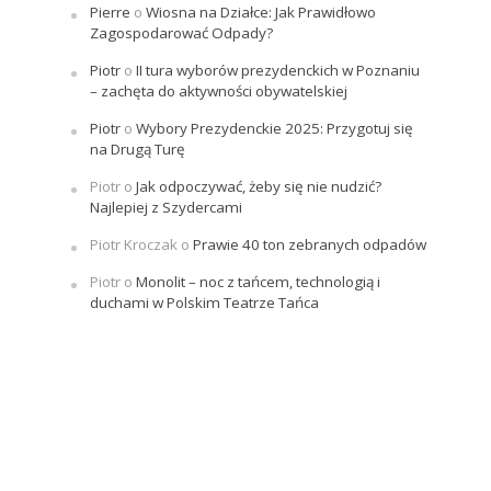
Pierre
o
Wiosna na Działce: Jak Prawidłowo
Zagospodarować Odpady?
Piotr
o
II tura wyborów prezydenckich w Poznaniu
– zachęta do aktywności obywatelskiej
Piotr
o
Wybory Prezydenckie 2025: Przygotuj się
na Drugą Turę
Piotr
o
Jak odpoczywać, żeby się nie nudzić?
Najlepiej z Szydercami
Piotr Kroczak
o
Prawie 40 ton zebranych odpadów
Piotr
o
Monolit – noc z tańcem, technologią i
duchami w Polskim Teatrze Tańca