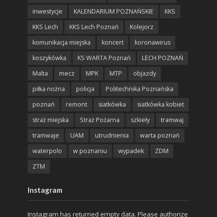
inwestycje
KALENDARIUM POZNAŃSKIE
KKS
KKS Lech
KKS Lech Poznań
Kolejorz
komunikacja miejska
koncert
koronawirus
koszykówka
KS WARTA Poznań
LECH POZNAŃ
Malta
mecz
MPK
MTP
objazdy
piłka nożna
policja
Politechnika Poznańska
poznań
remont
siatkówka
siatkówka kobiet
straż miejska
Straż Pożarna
szkieły
tramwaj
tramwaje
UAM
utrudnienia
warta poznań
waterpolo
w poznaniu
wypadek
ZDM
ZTM
Instagram
Instagram has returned empty data. Please authorize