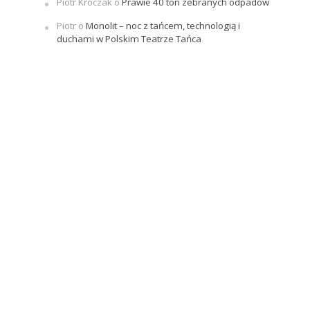
Piotr Kroczak
o
Prawie 40 ton zebranych odpadów
Piotr
o
Monolit – noc z tańcem, technologią i
duchami w Polskim Teatrze Tańca