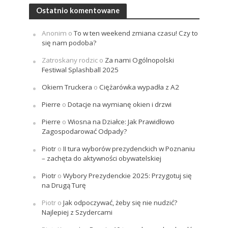
Ostatnio komentowane
Anonim
o
To w ten weekend zmiana czasu! Czy to
się nam podoba?
Zatroskany rodzic
o
Za nami Ogólnopolski
Festiwal Splashball 2025
Okiem Truckera
o
Ciężarówka wypadła z A2
Pierre
o
Dotacje na wymianę okien i drzwi
Pierre
o
Wiosna na Działce: Jak Prawidłowo
Zagospodarować Odpady?
Piotr
o
II tura wyborów prezydenckich w Poznaniu
– zachęta do aktywności obywatelskiej
Piotr
o
Wybory Prezydenckie 2025: Przygotuj się
na Drugą Turę
Piotr
o
Jak odpoczywać, żeby się nie nudzić?
Najlepiej z Szydercami