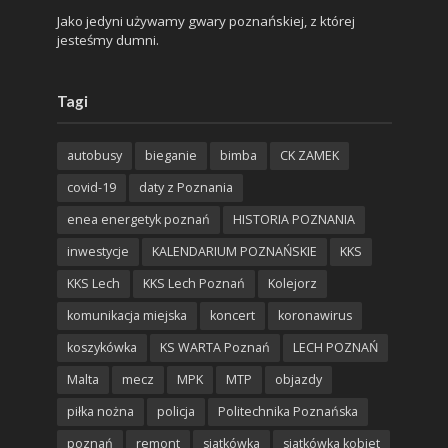
Jako jedyni używamy gwary poznańskiej, z której
jesteśmy dumni.
Tagi
autobusy
bieganie
bimba
CK ZAMEK
covid-19
daty z Poznania
enea energetyk poznań
HISTORIA POZNANIA
inwestycje
KALENDARIUM POZNAŃSKIE
KKS
KKS Lech
KKS Lech Poznań
Kolejorz
komunikacja miejska
koncert
koronawirus
koszykówka
KS WARTA Poznań
LECH POZNAŃ
Malta
mecz
MPK
MTP
objazdy
piłka nożna
policja
Politechnika Poznańska
poznań
remont
siatkówka
siatkówka kobiet