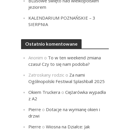
BLusowe święto nad wielkopolskim
jeziorem
KALENDARIUM POZNAŃSKIE – 3
SIERPNIA
Ostatnio komentowane
Anonim
o
To w ten weekend zmiana
czasu! Czy to się nam podoba?
Zatroskany rodzic
o
Za nami
Ogólnopolski Festiwal Splashball 2025
Okiem Truckera
o
Ciężarówka wypadła
z A2
Pierre
o
Dotacje na wymianę okien i
drzwi
Pierre
o
Wiosna na Działce: Jak