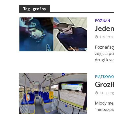
Tag - groźby
POZNAŃ
Jeden 
1 Marca
Poznańscy
zdjęcia p
drugi krad
PIĄTKOW
Grozi
21 Lute
Młody męż
“niebezpie