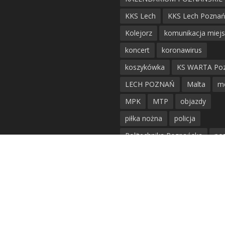
KKS Lech
KKS Lech Pozna
Kolejorz
komunikacja miej
koncert
koronawirus
koszykówka
KS WARTA Po
LECH POZNAŃ
Malta
m
MPK
MTP
objazdy
piłka nożna
policja
Politechnika Poznańska
po
remont
siatkówka
siatkówka kobiet
straż mie
Straż Pożarna
szkieły
tr
tramwaje
UAM
utrudnie
warta poznań
waterpolo