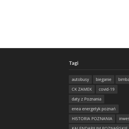
Tagi
autobusy
bieganie
bimb
CK ZAMEK
covid-19
daty z Poznania
enea energetyk poznań
HISTORIA POZNANIA
inwes
KALENDARIUM POZNAŃSKIE