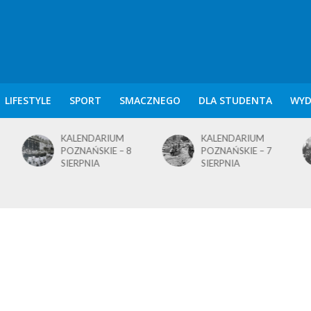
LIFESTYLE
SPORT
SMACZNEGO
DLA STUDENTA
WYD
KALENDARIUM
KALENDARIUM
POZNAŃSKIE – 8
POZNAŃSKIE – 7
SIERPNIA
SIERPNIA