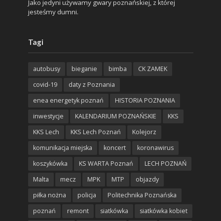
Jako jedyni używamy gwary poznańskiej, z której
jesteśmy dumni.
Tagi
autobusy
bieganie
bimba
CK ZAMEK
covid-19
daty z Poznania
enea energetyk poznań
HISTORIA POZNANIA
inwestycje
KALENDARIUM POZNAŃSKIE
KKS
KKS Lech
KKS Lech Poznań
Kolejorz
komunikacja miejska
koncert
koronawirus
koszykówka
KS WARTA Poznań
LECH POZNAŃ
Malta
mecz
MPK
MTP
objazdy
piłka nożna
policja
Politechnika Poznańska
poznań
remont
siatkówka
siatkówka kobiet