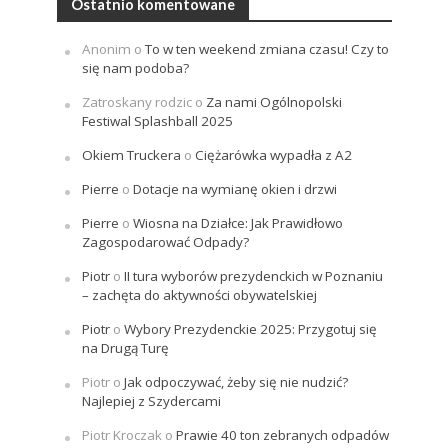
Ostatnio komentowane
Anonim
o
To w ten weekend zmiana czasu! Czy to
się nam podoba?
Zatroskany rodzic
o
Za nami Ogólnopolski
Festiwal Splashball 2025
Okiem Truckera
o
Ciężarówka wypadła z A2
Pierre
o
Dotacje na wymianę okien i drzwi
Pierre
o
Wiosna na Działce: Jak Prawidłowo
Zagospodarować Odpady?
Piotr
o
II tura wyborów prezydenckich w Poznaniu
– zachęta do aktywności obywatelskiej
Piotr
o
Wybory Prezydenckie 2025: Przygotuj się
na Drugą Turę
Piotr
o
Jak odpoczywać, żeby się nie nudzić?
Najlepiej z Szydercami
Piotr Kroczak
o
Prawie 40 ton zebranych odpadów